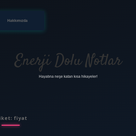
Hakkımızda
Enerji Dolu Notlar
Hayatına neşe katan kısa hikayeler!
iket:
fiyat