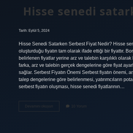
Hisse senedi satar
Tarih: Eylül 5, 2024
Hisse Senedi Satarken Serbest Fiyat Nedir? Hisse sened
oluşturduğu fiyatın tam olarak ifade ettiği bir fiyattır. 
belirlenen fiyatlar yerine arz ve talebin karşılıklı olarak b
farka, arz ve talebin gerçek dengelerine göre fiyat aya
sağlar. Serbest Fiyatın Önemi Serbest fiyatın önemi, ar
talep dengelerine göre belirlenmesi, yatırımcıların pota
serbest fiyatın oluşması, hisse senedi fiyatlarının…
Hisse
Devamını okuyun
10 Yorum
senedi
satarken
serbest
fiyat
nedir