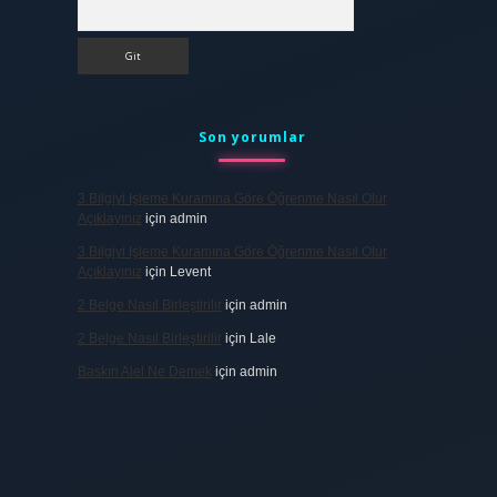
Arama
Son yorumlar
3 Bilgiyi Işleme Kuramına Göre Öğrenme Nasıl Olur
Açıklayınız
için
admin
3 Bilgiyi Işleme Kuramına Göre Öğrenme Nasıl Olur
Açıklayınız
için
Levent
2 Belge Nasıl Birleştirilir
için
admin
2 Belge Nasıl Birleştirilir
için
Lale
Baskın Alel Ne Demek
için
admin