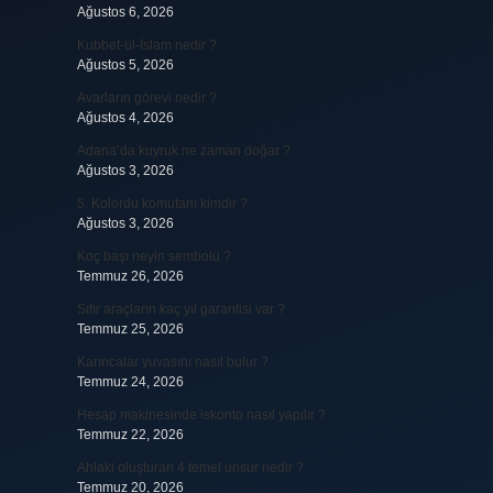
Ağustos 6, 2026
Kubbet-ül-İslam nedir ?
Ağustos 5, 2026
Avarların görevi nedir ?
Ağustos 4, 2026
Adana’da kuyruk ne zaman doğar ?
Ağustos 3, 2026
5. Kolordu komutanı kimdir ?
Ağustos 3, 2026
Koç başı neyin sembolü ?
Temmuz 26, 2026
Sıfır araçların kaç yıl garantisi var ?
Temmuz 25, 2026
Karıncalar yuvasını nasıl bulur ?
Temmuz 24, 2026
Hesap makinesinde iskonto nasıl yapılır ?
Temmuz 22, 2026
Ahlaki oluşturan 4 temel unsur nedir ?
Temmuz 20, 2026