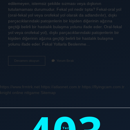
edilemeyen, istemsiz şekilde sızması veya dışkının
tutulamaması durumudur. Fekal yol nedir tıpta? Fekal-oral yol
(oral-fekal yol veya orofekal yol olarak da adlandırılır), dışkı
parçacıklarındaki patojenlerin bir kişiden diğerinin ağzına
geçtiği belirli bir hastalık bulaşma yolunu ifade eder. Oral-fekal
yol veya orofekal yol), dışkı parçacıklarındaki patojenlerin bir
kişiden diğerinin ağzına geçtiği belirli bir hastalık bulaşma
yolunu ifade eder. Fekal Yollarla Beslenme…
Fekal
Devamını okuyun
Yorum Bırak
Bulaşma
Ne
Demek
https://www.frmtrk.net
https://atlasnet.com.tr
https://flyingcam.com.tr
knight online
nttgame
Sitemap
Sidebar
Son Yazılar