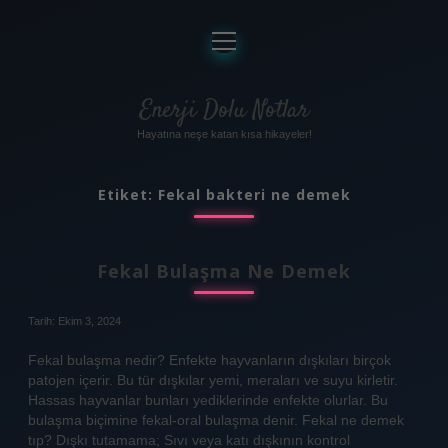
menüyü
aç
Anasayfa
Gizlilik Politikası
Enerji Dolu Notlar
Hayatına neşe katan kısa hikayeler!
Yasal Uyarı
Hakkımızda
Etiket:
Fekal bakteri ne demek
Fekal Bulaşma Ne Demek
Tarih: Ekim 3, 2024
Fekal bulaşma nedir? Enfekte hayvanların dışkıları birçok
patojen içerir. Bu tür dışkılar yemi, meraları ve suyu kirletir.
Hassas hayvanlar bunları yediklerinde enfekte olurlar. Bu
bulaşma biçimine fekal-oral bulaşma denir. Fekal ne demek
tıp? Dışkı tutamama; Sıvı veya katı dışkının kontrol