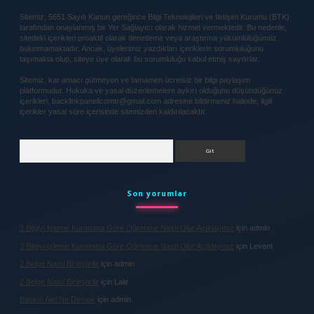
Sitemiz, 5651 Sayılı Kanun gereğince Bilgi Teknolojileri ve İletişim Kurumu (BTK)
tarafından onaylanmış bir Yer Sağlayıcı olarak hizmet vermektedir. Bu nedenle,
sitedeki içerikleri proaktif olarak denetleme veya araştırma yükümlülüğümüz
bulunmamaktadır. Ancak, üyelerimiz yazdıkları içeriklerin sorumluluğunu
taşımakta olup, siteye üye olarak bu sorumluluğu kabul etmiş sayılırlar.
Sitemiz, kar amacı gütmeyen ve tamamen ücretsiz bir bilgi paylaşım
platformudur. Hukuka ve yasal düzenlemelere aykırı olduğunu düşündüğünüz
içerikleri,
backlinkpanelicomtr@gmail.com
adresine bildirmeniz halinde, ilgili
içerikler yasal süre içerisinde sitemizden kaldırılacaktır.
Arama
Son yorumlar
3 Bilgiyi Işleme Kuramına Göre Öğrenme Nasıl Olur Açıklayınız
için
admin
3 Bilgiyi Işleme Kuramına Göre Öğrenme Nasıl Olur Açıklayınız
için
Levent
2 Belge Nasıl Birleştirilir
için
admin
2 Belge Nasıl Birleştirilir
için
Lale
Baskın Alel Ne Demek
için
admin