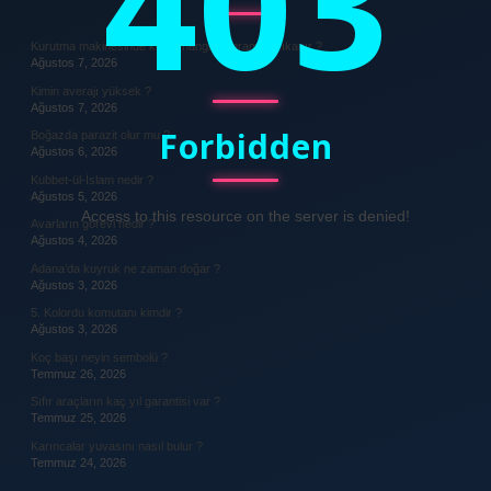
403
Kurutma makinesinde kotlar hangi programda yıkanır ?
Ağustos 7, 2026
Kimin averajı yüksek ?
Ağustos 7, 2026
Forbidden
Boğazda parazit olur mu ?
Ağustos 6, 2026
Kubbet-ül-İslam nedir ?
Ağustos 5, 2026
Access to this resource on the server is denied!
Avarların görevi nedir ?
Ağustos 4, 2026
Adana’da kuyruk ne zaman doğar ?
Ağustos 3, 2026
5. Kolordu komutanı kimdir ?
Ağustos 3, 2026
Koç başı neyin sembolü ?
Temmuz 26, 2026
Sıfır araçların kaç yıl garantisi var ?
Temmuz 25, 2026
Karıncalar yuvasını nasıl bulur ?
Temmuz 24, 2026