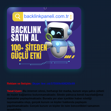
Reklam ve İletişim:
Skype: live:.cid.575569c608265c69
Yasal Uyarı:
Bu internet sitesi, herhangi bir marka, kurum veya şahıs şirketi
ile hiçbir bağlantısı bulunmamaktadır. Sitede yalnızca kendi hazırladığımız
makaleler paylaşılmaktadır. Burada yer alan içerikler haber niteliği
taşımamakta olup, gerçek kurum ve kişiler hakkında paylaşım
yapılmamaktadır. Gerçek kurum ve kişiler ile isim benzerlikleri tamamen
tesadüfidir.