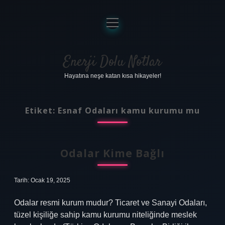
menüyü
aç
Anasayfa
Gizlilik Politikası
Enerji Dolu Notlar
Hayatına neşe katan kısa hikayeler!
Yasal Uyarı
Hakkımızda
Etiket:
Esnaf Odaları kamu kurumu mu
Odalar Kime Bağlı
Tarih: Ocak 19, 2025
Odalar resmi kurum mudur? Ticaret ve Sanayi Odaları,
tüzel kişiliğe sahip kamu kurumu niteliğinde meslek