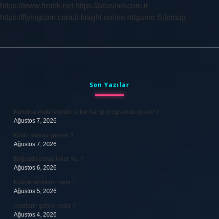
https://www.frmtrk.net
https://atlasnet.com.tr
https://flyingcam.com.tr
knight online
nttgame
Sitemap
Sidebar
Son Yazılar
Kurutma makinesinde kotlar hangi programda yıkanır ?
Ağustos 7, 2026
Kimin averajı yüksek ?
Ağustos 7, 2026
Boğazda parazit olur mu ?
Ağustos 6, 2026
Kubbet-ül-İslam nedir ?
Ağustos 5, 2026
Avarların görevi nedir ?
Ağustos 4, 2026