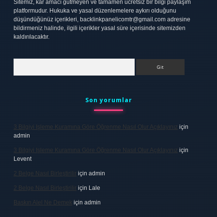
Sitemiz, kar amacı gütmeyen ve tamamen ücretsiz bir bilgi paylaşım
platformudur. Hukuka ve yasal düzenlemelere aykırı olduğunu
düşündüğünüz içerikleri,
backlinkpanelicomtr@gmail.com
adresine
bildirmeniz halinde, ilgili içerikler yasal süre içerisinde sitemizden
kaldırılacaktır.
Arama
Son yorumlar
3 Bilgiyi Işleme Kuramına Göre Öğrenme Nasıl Olur Açıklayınız
için
admin
3 Bilgiyi Işleme Kuramına Göre Öğrenme Nasıl Olur Açıklayınız
için
Levent
2 Belge Nasıl Birleştirilir
için
admin
2 Belge Nasıl Birleştirilir
için
Lale
Baskın Alel Ne Demek
için
admin