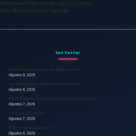
https://www.frmtrk.net
https://atlasnet.com.tr
https://flyingcam.com.tr
Sitemap
Sidebar
Son Yazılar
Muhabbet kuşu yavrusu kaç günde tüylenir ?
Ağustos 9, 2026
Toz kondurmamak deyiminin anlamı nedir ?
Ağustos 8, 2026
Kurutma makinesinde kotlar hangi programda yıkanır ?
Ağustos 7, 2026
Kimin averajı yüksek ?
Ağustos 7, 2026
Boğazda parazit olur mu ?
Ağustos 6, 2026