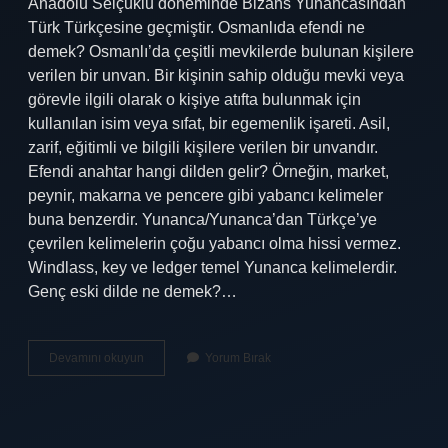
Anadolu Selçuklu döneminde Bizans Yunancasından
Türk Türkçesine geçmiştir. Osmanlıda efendi ne
demek? Osmanlı’da çeşitli mevkilerde bulunan kişilere
verilen bir unvan. Bir kişinin sahip olduğu mevki veya
görevle ilgili olarak o kişiye atıfta bulunmak için
kullanılan isim veya sıfat, bir egemenlik işareti. Asil,
zarif, eğitimli ve bilgili kişilere verilen bir unvandır.
Efendi anahtar hangi dilden gelir? Örneğin, market,
peynir, makarna ve pencere gibi yabancı kelimeler
buna benzerdir. Yunanca/Yunanca’dan Türkçe’ye
çevrilen kelimelerin çoğu yabancı olma hissi vermez.
Windlass, key ve ledger temel Yunanca kelimelerdir.
Genç eski dilde ne demek?…
Eski
Devamını okuyun
Yorum Bırak
Dilde
Efendi
Ne
Demek