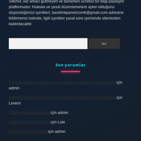
Sitemiz, kar amacı gütmeyen ve tamamen ücretsiz bir bilgi paylaşım
platformudur. Hukuka ve yasal düzenlemelere aykırı olduğunu
düşündüğünüz içerikleri,
backlinkpanelicomtr@gmail.com
adresine
bildirmeniz halinde, ilgili içerikler yasal süre içerisinde sitemizden
kaldırılacaktır.
Arama
Son yorumlar
3 Bilgiyi Işleme Kuramına Göre Öğrenme Nasıl Olur Açıklayınız
için
admin
3 Bilgiyi Işleme Kuramına Göre Öğrenme Nasıl Olur Açıklayınız
için
Levent
2 Belge Nasıl Birleştirilir
için
admin
2 Belge Nasıl Birleştirilir
için
Lale
Baskın Alel Ne Demek
için
admin