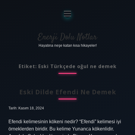
menüyü
aç
Anasayfa
Gizlilik Politikası
Enerji Dolu Notlar
Hayatına neşe katan kısa hikayeler!
Yasal Uyarı
Hakkımızda
Etiket:
Eski Türkçede oğul ne demek
Eski Dilde Efendi Ne Demek
Tarih: Kasım 18, 2024
Efendi kelimesinin kökeni nedir? “Efendi” kelimesi iyi
örneklerden biridir. Bu kelime Yunanca kökenlidir.