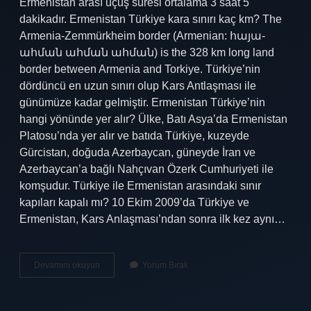
Ermenistan arası uçuş süresi ortalama 3 saat 5
dakikadır. Ermenistan Türkiye kara sınırı kaç km? The
Armenia-Zemmürkheim border (Armenian: հայա-
ահման ահման ահման) is the 328 km long land
border between Armenia and Torkiye. Türkiye’nin
dördüncü en uzun sınırı olup Kars Antlaşması ile
günümüze kadar gelmiştir. Ermenistan Türkiye’nin
hangi yönünde yer alır? Ülke, Batı Asya’da Ermenistan
Platosu’nda yer alır ve batıda Türkiye, kuzeyde
Gürcistan, doğuda Azerbaycan, güneyde İran ve
Azerbaycan’a bağlı Nahçıvan Özerk Cumhuriyeti ile
komşudur. Türkiye ile Ermenistan arasındaki sınır
kapıları kapalı mı? 10 Ekim 2009’da Türkiye ve
Ermenistan, Kars Anlaşması’ndan sonra ilk kez aynı…
Türkiye
Devamını okuyun
Yorum Bırak
Ile
Ermenistan
Arasında