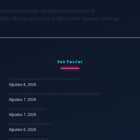
Kaç
Kilometre
https://www.frmtrk.net
https://atlasnet.com.tr
Vardır
https://flyingcam.com.tr
knight online
nttgame
Sitemap
Sidebar
Son Yazılar
Toz kondurmamak deyiminin anlamı nedir ?
Ağustos 8, 2026
Kurutma makinesinde kotlar hangi programda yıkanır ?
Ağustos 7, 2026
Kimin averajı yüksek ?
Ağustos 7, 2026
Boğazda parazit olur mu ?
Ağustos 6, 2026
Kubbet-ül-İslam nedir ?