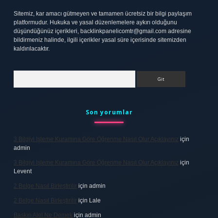
Sitemiz, kar amacı gütmeyen ve tamamen ücretsiz bir bilgi paylaşım
platformudur. Hukuka ve yasal düzenlemelere aykırı olduğunu
düşündüğünüz içerikleri,
backlinkpanelicomtr@gmail.com
adresine
bildirmeniz halinde, ilgili içerikler yasal süre içerisinde sitemizden
kaldırılacaktır.
Arama
Son yorumlar
3 Bilgiyi Işleme Kuramına Göre Öğrenme Nasıl Olur Açıklayınız
için
admin
3 Bilgiyi Işleme Kuramına Göre Öğrenme Nasıl Olur Açıklayınız
için
Levent
2 Belge Nasıl Birleştirilir
için
admin
2 Belge Nasıl Birleştirilir
için
Lale
Baskın Alel Ne Demek
için
admin