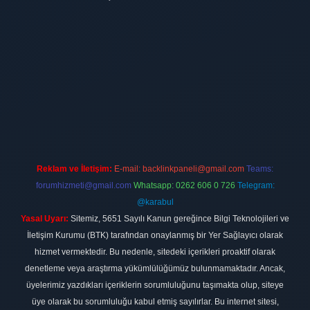
ilbet
vdcasino firması
vdcasino
https://www.betexper.xyz/
betci giri
Reklam ve İletişim:
E-mail:
backlinkpaneli@gmail.com
Teams:
forumhizmeti@gmail.com
Whatsapp: 0262 606 0 726
Telegram:
@karabul
Yasal Uyarı:
Sitemiz, 5651 Sayılı Kanun gereğince Bilgi Teknolojileri ve
İletişim Kurumu (BTK) tarafından onaylanmış bir Yer Sağlayıcı olarak
hizmet vermektedir. Bu nedenle, sitedeki içerikleri proaktif olarak
denetleme veya araştırma yükümlülüğümüz bulunmamaktadır. Ancak,
üyelerimiz yazdıkları içeriklerin sorumluluğunu taşımakta olup, siteye
üye olarak bu sorumluluğu kabul etmiş sayılırlar. Bu internet sitesi,