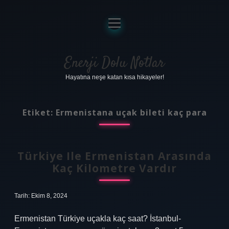
menüyü
aç
Anasayfa
Gizlilik Politikası
Enerji Dolu Notlar
Hayatına neşe katan kısa hikayeler!
Yasal Uyarı
Hakkımızda
Etiket:
Ermenistana uçak bileti kaç para
Türkiye Ile Ermenistan Arasında
Kaç Kilometre Vardır
Tarih: Ekim 8, 2024
Ermenistan Türkiye uçakla kaç saat? İstanbul-