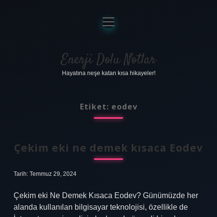
menüyü
aç
Anasayfa
Gizlilik Politikası
Enerji Dolu Notlar
Hayatına neşe katan kısa hikayeler!
Yasal Uyarı
Hakkımızda
Etiket:
eodev
Çekim eki ne demek kısaca Eodev
Tarih: Temmuz 29, 2024
Çekim eki Ne Demek Kısaca Eodev? Günümüzde her
alanda kullanılan bilgisayar teknolojisi, özellikle de