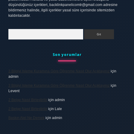
düşündüğünüz içerikleri,
backlinkpanelicomtr@gmail.com
adresine
bildirmeniz halinde, ilgili içerikler yasal süre içerisinde sitemizden
kaldırılacaktır.
Arama
Son yorumlar
3 Bilgiyi Işleme Kuramına Göre Öğrenme Nasıl Olur Açıklayınız
için
admin
3 Bilgiyi Işleme Kuramına Göre Öğrenme Nasıl Olur Açıklayınız
için
Levent
2 Belge Nasıl Birleştirilir
için
admin
2 Belge Nasıl Birleştirilir
için
Lale
Baskın Alel Ne Demek
için
admin