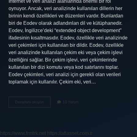
İnternet ve veri analizi alanlarında önemli bir rol
oynuyor. Ancak, veri analizinde kullanılan dillerin her
birinin kendi özellikleri ve düzenleri vardır. Bunlardan
biri de Eodev olarak adlandırılan dil ve kütüphanedir.
Eodev, İngilizce’deki “extended object development”
ifadesinin kısaltmasıdır. Eodev, özellikle veri analizinde
veri çekimleri için kullanılan bir dildir. Eodev, özellikle
veri analizinde kullanılan çekim eki veya çekim işlevi
özelliğini sağlar. Bir çekim işlevi, veri çekimlerinde
kullanılan bir dizi komutu veya kod satırlarını toplar.
Eodev çekimleri, veri analizi için gerekli olan verileri
toplamak için kullanılır. Çekim eki, veri…
Çekim
Devamını okuyun
10 Yorum
eki
ne
demek
kısaca
Eodev
https://www.frmtrk.net
https://atlasnet.com.tr