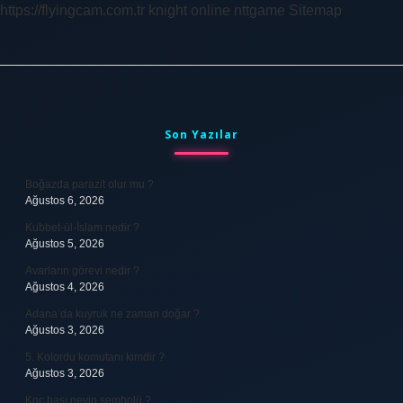
https://flyingcam.com.tr
knight online
nttgame
Sitemap
Sidebar
Son Yazılar
Boğazda parazit olur mu ?
Ağustos 6, 2026
Kubbet-ül-İslam nedir ?
Ağustos 5, 2026
Avarların görevi nedir ?
Ağustos 4, 2026
Adana’da kuyruk ne zaman doğar ?
Ağustos 3, 2026
5. Kolordu komutanı kimdir ?
Ağustos 3, 2026
Koç başı neyin sembolü ?