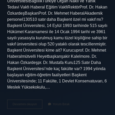
ÜniversitesiBağlılıkTürkiye Organ Nakli ve Yanık
Tedavi Vakfı Haberal Eğitim VakfıRektörProf. Dr. Hakan
ÖzkardeşBaşkanProf. Dr. Mehmet HaberalAkademik
personel130510 satır daha Başkent özel mi vakıf mı?
Başkent Üniversitesi, 14 Eylül 1993 tarihinde 515 sayılı
Hükümet Kararnamesi ile 14 Ocak 1994 tarihi ve 3961
sayılı yasasıyla kurulmuş kamu tüzel kişiliğine sahip bir
vakıf üniversitesi olup 520 yataklı olarak tescillenmiştir.
Başkent Üniversitesi kime ait? Kurucuprof. Dr. Mehmet
Haberalmütvelli Heyetbaşkanşakir Kalelmore. Dr.
Hakan Özkardeşpr. Dr. Mustafa Kuru125 Satır Daha
Başkent Üniversitesi’nde kaç fakülte var? 1994 yılında
başlayan eğitim-öğretim faaliyetleri Başkent
Üniversitesinde; 11 Fakülte, 1 Devlet Konservatuvarı, 6
Meslek Yüksekokulu,…
Başkent
Devamını okuyun
Yorum Bırak
Üniversitesi
Hangi