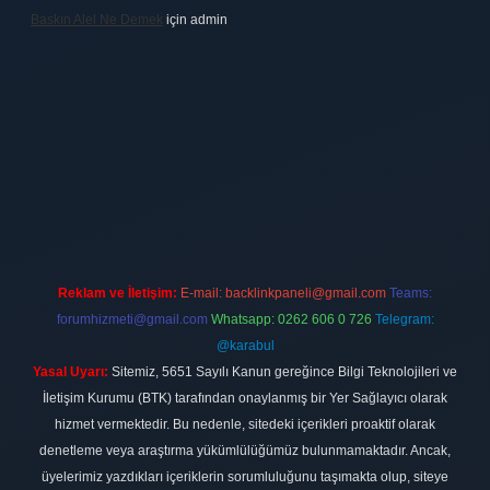
Baskın Alel Ne Demek
için
admin
ilbet
vdcasino firması
vdcasino
https://www.betexper.xyz/
betci giri
Reklam ve İletişim:
E-mail:
backlinkpaneli@gmail.com
Teams:
forumhizmeti@gmail.com
Whatsapp: 0262 606 0 726
Telegram:
@karabul
Yasal Uyarı:
Sitemiz, 5651 Sayılı Kanun gereğince Bilgi Teknolojileri ve
İletişim Kurumu (BTK) tarafından onaylanmış bir Yer Sağlayıcı olarak
hizmet vermektedir. Bu nedenle, sitedeki içerikleri proaktif olarak
denetleme veya araştırma yükümlülüğümüz bulunmamaktadır. Ancak,
üyelerimiz yazdıkları içeriklerin sorumluluğunu taşımakta olup, siteye