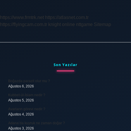
Vakfa
Ait
https://www.frmtrk.net
https://atlasnet.com.tr
https://flyingcam.com.tr
knight online
nttgame
Sitemap
Sidebar
Son Yazılar
Boğazda parazit olur mu ?
Ağustos 6, 2026
Kubbet-ül-İslam nedir ?
Ağustos 5, 2026
Avarların görevi nedir ?
Ağustos 4, 2026
Adana’da kuyruk ne zaman doğar ?
Ağustos 3, 2026