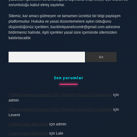
sorumluluğu kabul etmiş sayılırlar.
Sitemiz, kar amacı gütmeyen ve tamamen ücretsiz bir bilgi paylaşım
platformudur. Hukuka ve yasal düzenlemelere aykırı olduğunu
düşündüğünüz içerikleri,
backlinkpanelicomtr@gmail.com
adresine
bildirmeniz halinde, ilgili içerikler yasal süre içerisinde sitemizden
kaldırılacaktır.
Arama
Son yorumlar
3 Bilgiyi Işleme Kuramına Göre Öğrenme Nasıl Olur Açıklayınız
için
admin
3 Bilgiyi Işleme Kuramına Göre Öğrenme Nasıl Olur Açıklayınız
için
Levent
2 Belge Nasıl Birleştirilir
için
admin
2 Belge Nasıl Birleştirilir
için
Lale