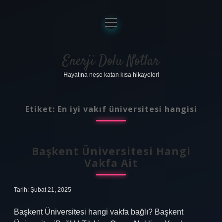
menüyü
aç
Anasayfa
Gizlilik Politikası
Enerji Dolu Notlar
Hayatına neşe katan kısa hikayeler!
Yasal Uyarı
Hakkımızda
Etiket:
En iyi vakıf üniversitesi hangisi
Başkent Üniversitesi Hangi
Vakfa Ait
Tarih: Şubat 21, 2025
Başkent Üniversitesi hangi vakfa bağlı? Başkent