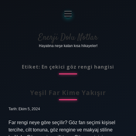
menüyü
aç
Anasayfa
Gizlilik Politikası
Enerji Dolu Notlar
Hayatına neşe katan kısa hikayeler!
Yasal Uyarı
Hakkımızda
Etiket:
En çekici göz rengi hangisi
Yeşil Far Kime Yakışır
Tarih: Ekim 5, 2024
Far rengi neye göre seçilir? Göz farı seçimi kişisel
tercihe, cilt tonuna, göz rengine ve makyaj stiline