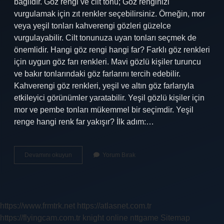
bağlıdır. Göz rengi ve cilt tonu; Göz renginizi
vurgulamak için zıt renkler seçebilirsiniz. Örneğin, mor
veya yeşil tonları kahverengi gözleri güzelce
vurgulayabilir. Cilt tonunuza uyan tonları seçmek de
önemlidir. Hangi göz rengi hangi far? Farklı göz renkleri
için uygun göz farı renkleri. Mavi gözlü kişiler turuncu
ve bakır tonlarındaki göz farlarını tercih edebilir.
Kahverengi göz renkleri, yeşil ve altın göz farlarıyla
etkileyici görünümler yaratabilir. Yeşil gözlü kişiler için
mor ve pembe tonları mükemmel bir seçimdir. Yeşil
renge hangi renk far yakışır? İlk adım:…
Yeşil
Devamını okuyun
Yorum Bırak
Far
Kime
Yakışır
https://www.frmtrk.net
https://atlasnet.com.tr
https://flyingcam.com.tr
knight online
nttgame
Sitemap