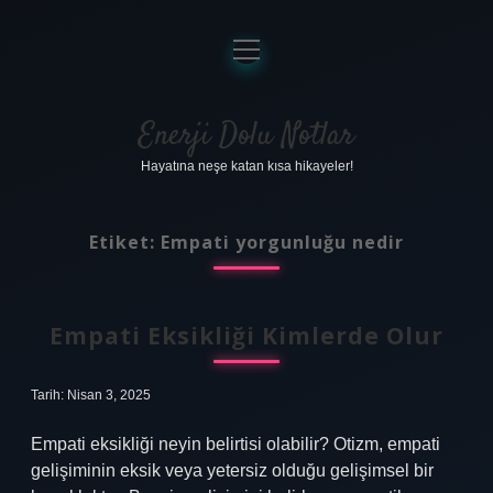
menüyü
aç
Anasayfa
Gizlilik Politikası
Enerji Dolu Notlar
Hayatına neşe katan kısa hikayeler!
Yasal Uyarı
Hakkımızda
Etiket:
Empati yorgunluğu nedir
Empati Eksikliği Kimlerde Olur
Tarih: Nisan 3, 2025
Empati eksikliği neyin belirtisi olabilir? Otizm, empati
gelişiminin eksik veya yetersiz olduğu gelişimsel bir