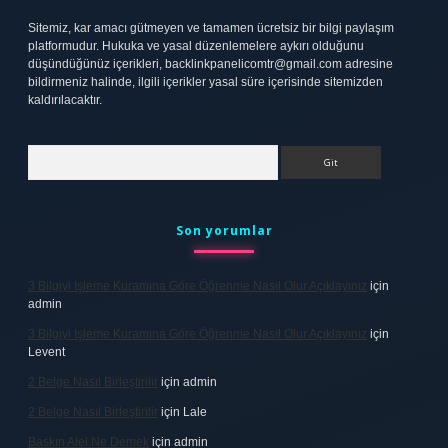
Sitemiz, kar amacı gütmeyen ve tamamen ücretsiz bir bilgi paylaşım
platformudur. Hukuka ve yasal düzenlemelere aykırı olduğunu
düşündüğünüz içerikleri,
backlinkpanelicomtr@gmail.com
adresine
bildirmeniz halinde, ilgili içerikler yasal süre içerisinde sitemizden
kaldırılacaktır.
Arama
Son yorumlar
3 Bilgiyi Işleme Kuramına Göre Öğrenme Nasıl Olur Açıklayınız
için
admin
3 Bilgiyi Işleme Kuramına Göre Öğrenme Nasıl Olur Açıklayınız
için
Levent
2 Belge Nasıl Birleştirilir
için
admin
2 Belge Nasıl Birleştirilir
için
Lale
Baskın Alel Ne Demek
için
admin