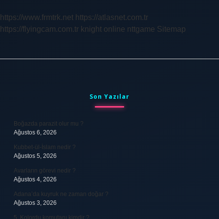
https://www.frmtrk.net
https://atlasnet.com.tr
https://flyingcam.com.tr
knight online
nttgame
Sitemap
Sidebar
Son Yazılar
Boğazda parazit olur mu ?
Ağustos 6, 2026
Kubbet-ül-İslam nedir ?
Ağustos 5, 2026
Avarların görevi nedir ?
Ağustos 4, 2026
Adana’da kuyruk ne zaman doğar ?
Ağustos 3, 2026
5. Kolordu komutanı kimdir ?