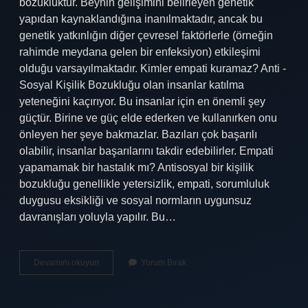
bozukluktur. Beynin gelişimini belirleyen genetik
yapıdan kaynaklandığına inanılmaktadır, ancak bu
genetik yatkınlığın diğer çevresel faktörlerle (örneğin
rahimde meydana gelen bir enfeksiyon) etkileşimi
olduğu varsayılmaktadır. Kimler empati kuramaz? Anti -
Sosyal Kişilik Bozukluğu olan insanlar katılma
yeteneğini kaçırıyor. Bu insanlar için en önemli şey
güçtür. Birine ve güç elde ederken ve kullanırken onu
önleyen her şeye bakmazlar. Bazıları çok başarılı
olabilir, insanlar başarılarını takdir edebilirler. Empati
yapamamak bir hastalık mı? Antisosyal bir kişilik
bozukluğu genellikle yetersizlik, empati, sorumluluk
duygusu eksikliği ve sosyal normların uygunsuz
davranışları yoluyla yapılır. Bu…
Empati
Devamını okuyun
Yorum Bırak
Eksikliği
Kimlerde
Olur