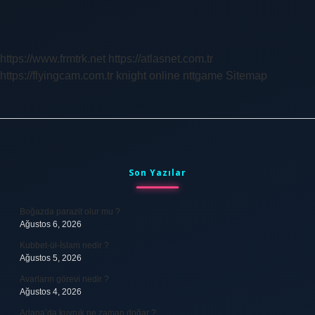
Daha
Eskiye
Nasıl
Gidilir
https://www.frmtrk.net
https://atlasnet.com.tr
https://flyingcam.com.tr
knight online
nttgame
Sitemap
Sidebar
Son Yazılar
Boğazda parazit olur mu ?
Ağustos 6, 2026
Kubbet-ül-İslam nedir ?
Ağustos 5, 2026
Avarların görevi nedir ?
Ağustos 4, 2026
Adana’da kuyruk ne zaman doğar ?