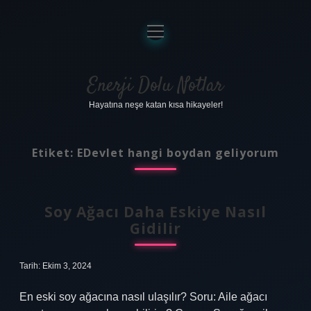
menüyü
aç
Anasayfa
Gizlilik Politikası
Enerji Dolu Notlar
Hayatına neşe katan kısa hikayeler!
Yasal Uyarı
Hakkımızda
Etiket:
EDevlet hangi boydan geliyorum
Soy Ağacı Daha Eskiye Nasıl
Gidilir
Tarih: Ekim 3, 2024
En eski soy ağacına nasıl ulaşılır? Soru: Aile ağacı