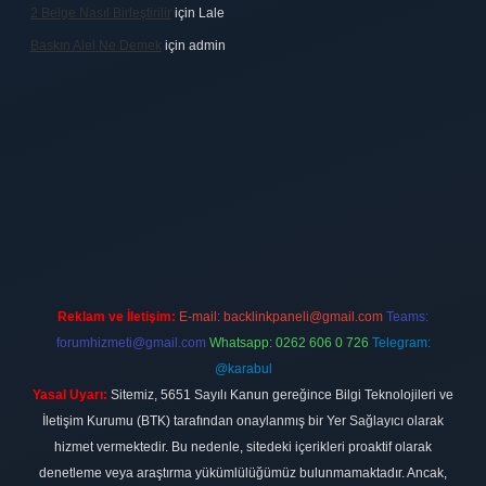
2 Belge Nasıl Birleştirilir
için
Lale
Baskın Alel Ne Demek
için
admin
et
Reklam ve İletişim:
E-mail:
backlinkpaneli@gmail.com
Teams:
forumhizmeti@gmail.com
Whatsapp: 0262 606 0 726
Telegram:
@karabul
Yasal Uyarı:
Sitemiz, 5651 Sayılı Kanun gereğince Bilgi Teknolojileri ve
İletişim Kurumu (BTK) tarafından onaylanmış bir Yer Sağlayıcı olarak
hizmet vermektedir. Bu nedenle, sitedeki içerikleri proaktif olarak
denetleme veya araştırma yükümlülüğümüz bulunmamaktadır. Ancak,