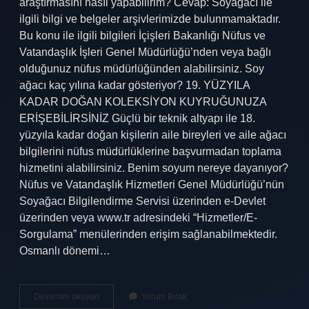
araştırmasını nasıl yapabilirim? Cevap: Soyağacı ile
ilgili bilgi ve belgeler arşivlerimizde bulunmamaktadır.
Bu konu ile ilgili bilgileri İçişleri Bakanlığı Nüfus ve
Vatandaşlık İşleri Genel Müdürlüğü’nden veya bağlı
olduğunuz nüfus müdürlüğünden alabilirsiniz. Soy
ağacı kaç yılına kadar gösteriyor? 19. YÜZYILA
KADAR DOĞAN KOLEKSİYON KUYRUĞUNUZA
ERİŞEBİLİRSİNİZ Güçlü bir teknik altyapı ile 18.
yüzyıla kadar doğan kişilerin aile bireyleri ve aile ağacı
bilgilerini nüfus müdürlüklerine başvurmadan toplama
hizmetini alabilirsiniz. Benim soyum nereye dayanıyor?
Nüfus ve Vatandaşlık Hizmetleri Genel Müdürlüğü’nün
Soyağacı Bilgilendirme Servisi üzerinden e-Devlet
üzerinden veya www.tr adresindeki “Hizmetler/E-
Sorgulama” menülerinden erişim sağlanabilmektedir.
Osmanlı dönemi…
Soy
Devamını okuyun
Yorum Bırak
Ağacı