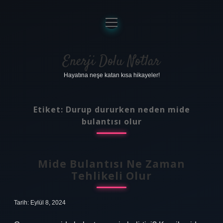
menüyü
aç
Anasayfa
Gizlilik Politikası
Enerji Dolu Notlar
Hayatına neşe katan kısa hikayeler!
Yasal Uyarı
Hakkımızda
Etiket:
Durup dururken neden mide
bulantısı olur
Mide Bulantısı Ne Zaman
Tehlikeli Olur
Tarih: Eylül 8, 2024