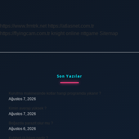
Ne
Zaman
Tehlikeli
Olur
https://www.frmtrk.net
https://atlasnet.com.tr
https://flyingcam.com.tr
knight online
nttgame
Sitemap
Sidebar
Son Yazılar
Kurutma makinesinde kotlar hangi programda yıkanır ?
Ağustos 7, 2026
Kimin averajı yüksek ?
Ağustos 7, 2026
Boğazda parazit olur mu ?
Ağustos 6, 2026
Kubbet-ül-İslam nedir ?