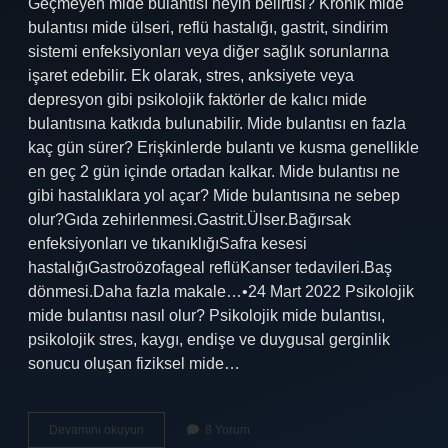
Geçmeyen mide bulantısı neyin belirtisi? Kronik mide
bulantısı mide ülseri, reflü hastalığı, gastrit, sindirim
sistemi enfeksiyonları veya diğer sağlık sorunlarına
işaret edebilir. Ek olarak, stres, anksiyete veya
depresyon gibi psikolojik faktörler de kalıcı mide
bulantısına katkıda bulunabilir. Mide bulantısı en fazla
kaç gün sürer? Erişkinlerde bulantı ve kusma genellikle
en geç 2 gün içinde ortadan kalkar. Mide bulantısı ne
gibi hastalıklara yol açar? Mide bulantısına ne sebep
olur?Gıda zehirlenmesi.Gastrit.Ülser.Bağırsak
enfeksiyonları ve tıkanıklığıSafra kesesi
hastalığıGastroözofageal reflüKanser tedavileri.Baş
dönmesi.Daha fazla makale…•24 Mart 2022 Psikolojik
mide bulantısı nasıl olur? Psikolojik mide bulantısı,
psikolojik stres, kaygı, endişe ve duygusal gerginlik
sonucu oluşan fiziksel mide…
Mide
Devamını okuyun
8 Yorum
Bulantısı