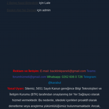
2 Belge Nasıl Birleştirilir
için
Lale
Baskın Alel Ne Demek
için
admin
t
Reklam ve İletişim:
E-mail:
backlinkpaneli@gmail.com
Teams:
forumhizmeti@gmail.com
Whatsapp: 0262 606 0 726
Telegram:
@karabul
Yasal Uyarı:
Sitemiz, 5651 Sayılı Kanun gereğince Bilgi Teknolojileri ve
İletişim Kurumu (BTK) tarafından onaylanmış bir Yer Sağlayıcı olarak
hizmet vermektedir. Bu nedenle, sitedeki içerikleri proaktif olarak
denetleme veya araştırma yükümlülüğümüz bulunmamaktadır. Ancak,