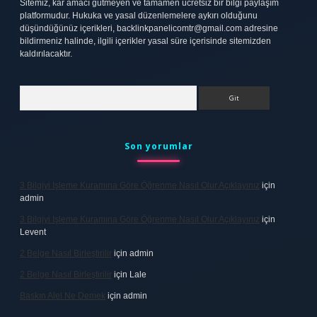
Sitemiz, kar amacı gütmeyen ve tamamen ücretsiz bir bilgi paylaşım
platformudur. Hukuka ve yasal düzenlemelere aykırı olduğunu
düşündüğünüz içerikleri,
backlinkpanelicomtr@gmail.com
adresine
bildirmeniz halinde, ilgili içerikler yasal süre içerisinde sitemizden
kaldırılacaktır.
Arama
Son yorumlar
3 Bilgiyi Işleme Kuramına Göre Öğrenme Nasıl Olur Açıklayınız
için
admin
3 Bilgiyi Işleme Kuramına Göre Öğrenme Nasıl Olur Açıklayınız
için
Levent
2 Belge Nasıl Birleştirilir
için
admin
2 Belge Nasıl Birleştirilir
için
Lale
Baskın Alel Ne Demek
için
admin