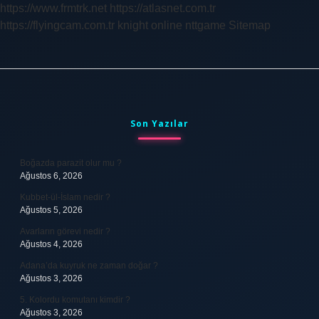
https://www.frmtrk.net
https://atlasnet.com.tr
https://flyingcam.com.tr
knight online
nttgame
Sitemap
Sidebar
Son Yazılar
Boğazda parazit olur mu ?
Ağustos 6, 2026
Kubbet-ül-İslam nedir ?
Ağustos 5, 2026
Avarların görevi nedir ?
Ağustos 4, 2026
Adana’da kuyruk ne zaman doğar ?
Ağustos 3, 2026
5. Kolordu komutanı kimdir ?
Ağustos 3, 2026