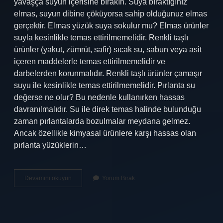
yavaşça suyun içerisine bırakın. Suya bıraktığınız
elmas, suyun dibine çöküyorsa sahip olduğunuz elmas
gerçektir. Elmas yüzük suya sokulur mu? Elmas ürünler
suyla kesinlikle temas ettirilmemelidir. Renkli taşlı
ürünler (yakut, zümrüt, safir) sıcak su, sabun veya asit
içeren maddelerle temas ettirilmemelidir ve
darbelerden korunmalıdır. Renkli taşlı ürünler çamaşır
suyu ile kesinlikle temas ettirilmemelidir. Pırlanta su
değerse ne olur? Bu nedenle kullanırken hassas
davranılmalıdır. Su ile direk temas halinde bulunduğu
zaman pırlantalarda bozulmalar meydana gelmez.
Ancak özellikle kimyasal ürünlere karşı hassas olan
pırlanta yüzüklerin…
Elmasa
Devamını okuyun
Yorum Bırak
Su
Değerse
Ne
Olur