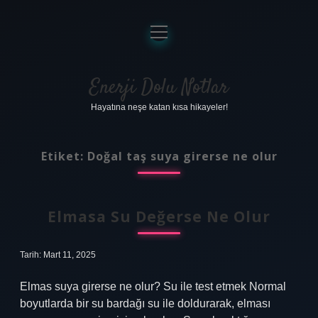
menüyü
aç
Anasayfa
Gizlilik Politikası
Enerji Dolu Notlar
Hayatına neşe katan kısa hikayeler!
Yasal Uyarı
Hakkımızda
Etiket:
Doğal taş suya girerse ne olur
Elmasa Su Değerse Ne Olur
Tarih: Mart 11, 2025
Elmas suya girerse ne olur? Su ile test etmek Normal
boyutlarda bir su bardağı su ile doldurarak, elması