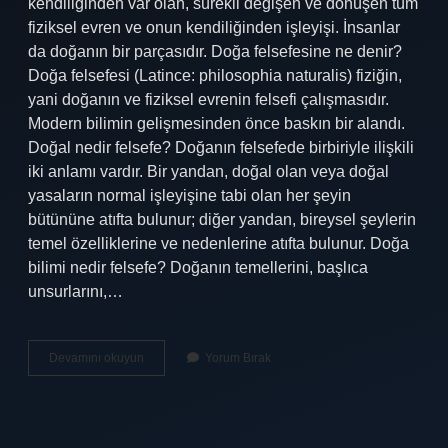
kendiliğinden var olan, sürekli değişen ve dönüşen tüm
fiziksel evren ve onun kendiliğinden işleyişi. İnsanlar
da doğanın bir parçasıdır. Doğa felsefesine ne denir?
Doğa felsefesi (Latince: philosophia naturalis) fiziğin,
yani doğanın ve fiziksel evrenin felsefi çalışmasıdır.
Modern bilimin gelişmesinden önce baskın bir alandı.
Doğal nedir felsefe? Doğanın felsefede birbiriyle ilişkili
iki anlamı vardır. Bir yandan, doğal olan veya doğal
yasaların normal işleyişine tabi olan her şeyin
bütününe atıfta bulunur; diğer yandan, bireysel şeylerin
temel özelliklerine ve nedenlerine atıfta bulunur. Doğa
bilimi nedir felsefe? Doğanın temellerini, başlıca
unsurlarını,…
Doğa
Devamını okuyun
Yorum Bırak
Ne
Demek
Felsefe