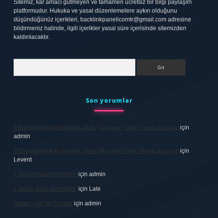
Sitemiz, kar amacı gütmeyen ve tamamen ücretsiz bir bilgi paylaşım
platformudur. Hukuka ve yasal düzenlemelere aykırı olduğunu
düşündüğünüz içerikleri,
backlinkpanelicomtr@gmail.com
adresine
bildirmeniz halinde, ilgili içerikler yasal süre içerisinde sitemizden
kaldırılacaktır.
Arama
Son yorumlar
3 Bilgiyi Işleme Kuramına Göre Öğrenme Nasıl Olur Açıklayınız
için
admin
3 Bilgiyi Işleme Kuramına Göre Öğrenme Nasıl Olur Açıklayınız
için
Levent
2 Belge Nasıl Birleştirilir
için
admin
2 Belge Nasıl Birleştirilir
için
Lale
Baskın Alel Ne Demek
için
admin