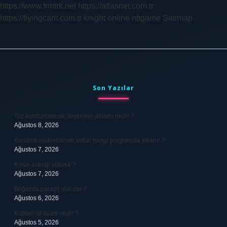
https://www.frmtrk.net
https://atlasnet.com.tr
https://flyingcam.com.tr
knight online
nttgame
Sitemap
Sidebar
Son Yazılar
Toz kondurmamak deyiminin anlamı nedir ?
Ağustos 8, 2026
Kurutma makinesinde kotlar hangi programda yıkanır ?
Ağustos 7, 2026
Kimin averajı yüksek ?
Ağustos 7, 2026
Boğazda parazit olur mu ?
Ağustos 6, 2026
Kubbet-ül-İslam nedir ?
Ağustos 5, 2026