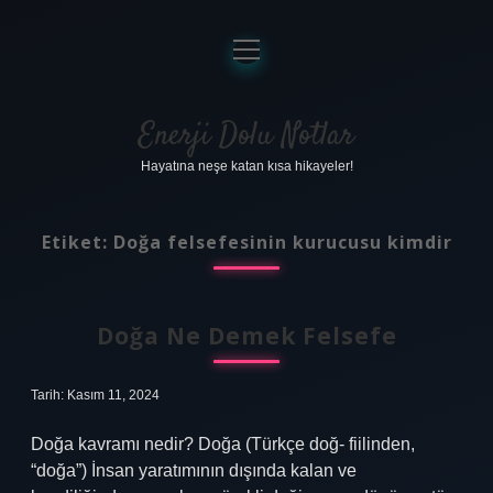
menüyü
aç
Anasayfa
Gizlilik Politikası
Enerji Dolu Notlar
Hayatına neşe katan kısa hikayeler!
Yasal Uyarı
Hakkımızda
Etiket:
Doğa felsefesinin kurucusu kimdir
Doğa Ne Demek Felsefe
Tarih: Kasım 11, 2024
Doğa kavramı nedir? Doğa (Türkçe doğ- fiilinden,
“doğa”) İnsan yaratımının dışında kalan ve