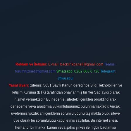
ilbet
vdcasino firması
vdcasino
https://www.betexper.xyz/
betci giri
Reklam ve İletişim:
E-mail:
backlinkpaneli@gmail.com
Teams:
forumhizmeti@gmail.com
Whatsapp: 0262 606 0 726
Telegram:
@karabul
Yasal Uyarı:
Sitemiz, 5651 Sayılı Kanun gereğince Bilgi Teknolojileri ve
İletişim Kurumu (BTK) tarafından onaylanmış bir Yer Sağlayıcı olarak
hizmet vermektedir. Bu nedenle, sitedeki içerikleri proaktif olarak
denetleme veya araştırma yükümlülüğümüz bulunmamaktadır. Ancak,
üyelerimiz yazdıkları içeriklerin sorumluluğunu taşımakta olup, siteye
üye olarak bu sorumluluğu kabul etmiş sayılırlar. Bu internet sitesi,
herhangi bir marka, kurum veya şahıs şirketi ile hiçbir bağlantısı