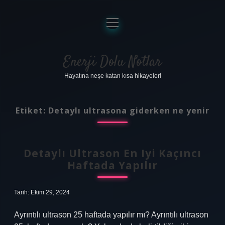
menüyü
aç
Anasayfa
Gizlilik Politikası
Enerji Dolu Notlar
Hayatına neşe katan kısa hikayeler!
Yasal Uyarı
Hakkımızda
Etiket:
Detaylı ultrasona giderken ne yenir
Detaylı Ultrason En Iyi Kaçıncı
Haftada Yapılır
Tarih: Ekim 29, 2024
Ayrıntılı ultrason 25 haftada yapılır mı? Ayrıntılı ultrason