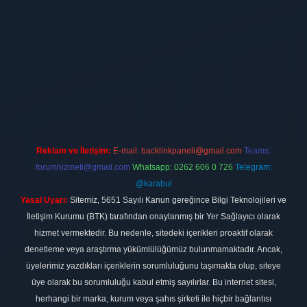
ilbet
vdcasino firması
vdcasino
https://www.betexper.xyz/
betci giri
Reklam ve İletişim:
E-mail:
backlinkpaneli@gmail.com
Teams:
forumhizmeti@gmail.com
Whatsapp: 0262 606 0 726
Telegram:
@karabul
Yasal Uyarı:
Sitemiz, 5651 Sayılı Kanun gereğince Bilgi Teknolojileri ve
İletişim Kurumu (BTK) tarafından onaylanmış bir Yer Sağlayıcı olarak
hizmet vermektedir. Bu nedenle, sitedeki içerikleri proaktif olarak
denetleme veya araştırma yükümlülüğümüz bulunmamaktadır. Ancak,
üyelerimiz yazdıkları içeriklerin sorumluluğunu taşımakta olup, siteye
üye olarak bu sorumluluğu kabul etmiş sayılırlar. Bu internet sitesi,
herhangi bir marka, kurum veya şahıs şirketi ile hiçbir bağlantısı