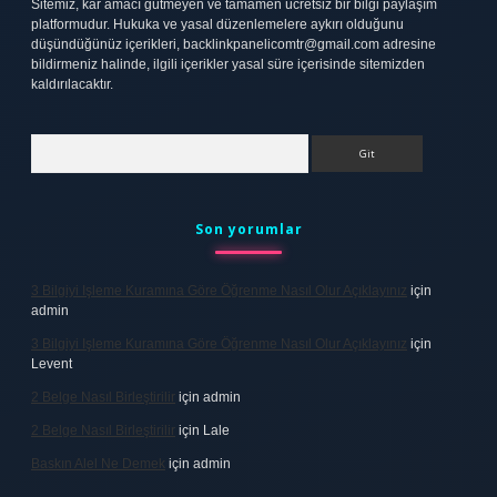
Sitemiz, kar amacı gütmeyen ve tamamen ücretsiz bir bilgi paylaşım
platformudur. Hukuka ve yasal düzenlemelere aykırı olduğunu
düşündüğünüz içerikleri,
backlinkpanelicomtr@gmail.com
adresine
bildirmeniz halinde, ilgili içerikler yasal süre içerisinde sitemizden
kaldırılacaktır.
Arama
Son yorumlar
3 Bilgiyi Işleme Kuramına Göre Öğrenme Nasıl Olur Açıklayınız
için
admin
3 Bilgiyi Işleme Kuramına Göre Öğrenme Nasıl Olur Açıklayınız
için
Levent
2 Belge Nasıl Birleştirilir
için
admin
2 Belge Nasıl Birleştirilir
için
Lale
Baskın Alel Ne Demek
için
admin