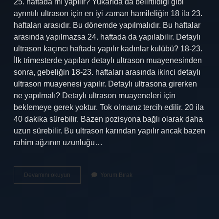
25. haftada mı yapılır? Yukarıda da belirtildiği gibi
ayrıntılı ultrason için en iyi zaman hamileliğin 18 ila 23.
haftaları arasıdır. Bu dönemde yapılmalıdır. Bu haftalar
arasında yapılmazsa 24. haftada da yapılabilir. Detaylı
ultrason kaçıncı haftada yapılır kadınlar kulübü? 18-23.
İlk trimesterde yapılan detaylı ultrason muayenesinden
sonra, gebeliğin 18-23. haftaları arasında ikinci detaylı
ultrason muayenesi yapılır. Detaylı ultrasona girerken
ne yapılmalı? Detaylı ultrason muayeneleri için
beklemeye gerek yoktur. Tok olmanız tercih edilir. 20 ila
40 dakika sürebilir. Bazen pozisyona bağlı olarak daha
uzun sürebilir. Bu ultrason karından yapılır ancak bazen
rahim ağzının uzunluğu…
Detaylı
Devamını okuyun
Yorum Bırak
Ultrason
En
Iyi
Kaçıncı
Haftada