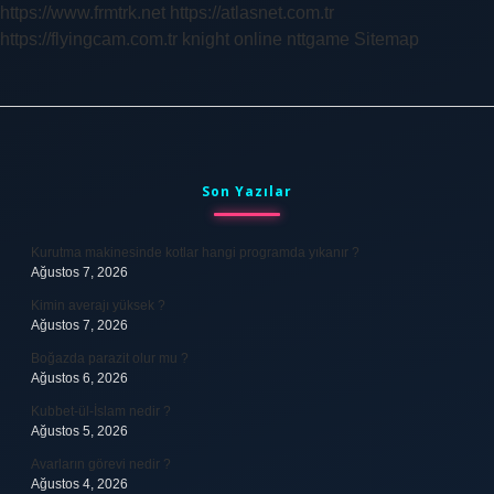
https://www.frmtrk.net
https://atlasnet.com.tr
Yapılır
https://flyingcam.com.tr
knight online
nttgame
Sitemap
Sidebar
Son Yazılar
Kurutma makinesinde kotlar hangi programda yıkanır ?
Ağustos 7, 2026
Kimin averajı yüksek ?
Ağustos 7, 2026
Boğazda parazit olur mu ?
Ağustos 6, 2026
Kubbet-ül-İslam nedir ?
Ağustos 5, 2026
Avarların görevi nedir ?
Ağustos 4, 2026