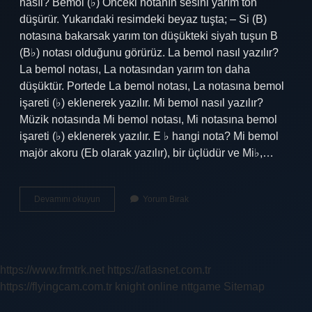
nasıl? Bemol (♭) Önceki notanın sesini yarım ton
düşürür. Yukarıdaki resimdeki beyaz tuşta; – Si (B)
notasına bakarsak yarım ton düşükteki siyah tuşun B
(B♭) notası olduğunu görürüz. La bemol nasıl yazılır?
La bemol notası, La notasından yarım ton daha
düşüktür. Portede La bemol notası, La notasına bemol
işareti (♭) eklenerek yazılır. Mi bemol nasıl yazılır?
Müzik notasında Mi bemol notası, Mi notasına bemol
işareti (♭) eklenerek yazılır. E ♭ hangi nota? Mi bemol
majör akoru (Eb olarak yazılır), bir üçlüdür ve Mi♭,…
Bemol
Devamını okuyun
Yorum Bırak
Nasıl
Yazılır
https://www.frmtrk.net
https://atlasnet.com.tr
https://flyingcam.com.tr
knight online
nttgame
Sitemap