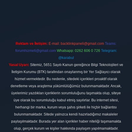
ilbet
vdcasino firması
vdcasino
https://www.betexper.xyz/
betci giri
Reklam ve İletişim:
E-mail:
backlinkpaneli@gmail.com
Teams:
forumhizmeti@gmail.com
Whatsapp: 0262 606 0 726
Telegram:
@karabul
Yasal Uyarı:
Sitemiz, 5651 Sayılı Kanun gereğince Bilgi Teknolojileri ve
İletişim Kurumu (BTK) tarafından onaylanmış bir Yer Sağlayıcı olarak
hizmet vermektedir. Bu nedenle, sitedeki içerikleri proaktif olarak
denetleme veya araştırma yükümlülüğümüz bulunmamaktadır. Ancak,
üyelerimiz yazdıkları içeriklerin sorumluluğunu taşımakta olup, siteye
üye olarak bu sorumluluğu kabul etmiş sayılırlar. Bu internet sitesi,
herhangi bir marka, kurum veya şahıs şirketi ile hiçbir bağlantısı
bulunmamaktadır. Sitede yalnızca kendi hazırladığımız makaleler
paylaşılmaktadır. Burada yer alan içerikler haber niteliği taşımamakta
olup, gerçek kurum ve kişiler hakkında paylaşım yapılmamaktadır.