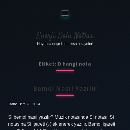
menüyü
aç
Anasayfa
Gizlilik Politikası
Enerji Dolu Notlar
Hayatına neşe katan kısa hikayeler!
Yasal Uyarı
Hakkımızda
Etiket:
D hangi nota
Bemol Nasıl Yazılır
Tarih: Ekim 28, 2024
Si bemol nasıl yazılır? Müzik notasında Si notası, Si
notasına Si işareti (♭) eklenerek yazılır. Bemol işareti