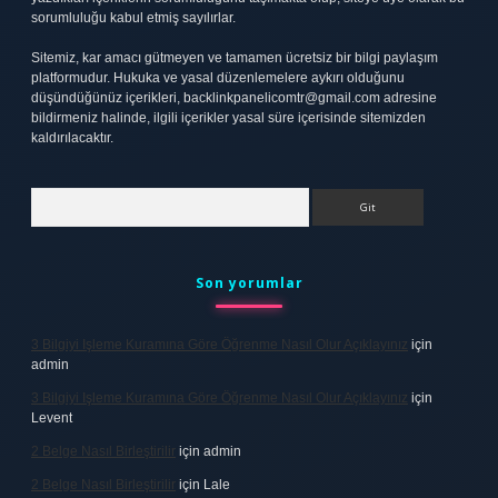
sorumluluğu kabul etmiş sayılırlar.
Sitemiz, kar amacı gütmeyen ve tamamen ücretsiz bir bilgi paylaşım
platformudur. Hukuka ve yasal düzenlemelere aykırı olduğunu
düşündüğünüz içerikleri,
backlinkpanelicomtr@gmail.com
adresine
bildirmeniz halinde, ilgili içerikler yasal süre içerisinde sitemizden
kaldırılacaktır.
Arama
Son yorumlar
3 Bilgiyi Işleme Kuramına Göre Öğrenme Nasıl Olur Açıklayınız
için
admin
3 Bilgiyi Işleme Kuramına Göre Öğrenme Nasıl Olur Açıklayınız
için
Levent
2 Belge Nasıl Birleştirilir
için
admin
2 Belge Nasıl Birleştirilir
için
Lale