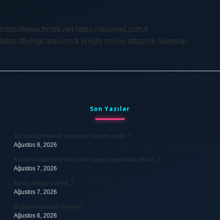
Kalır
https://www.frmtrk.net
https://atlasnet.com.tr
https://flyingcam.com.tr
knight online
nttgame
Sitemap
Sidebar
Son Yazılar
Toz kondurmamak deyiminin anlamı nedir ?
Ağustos 8, 2026
Kurutma makinesinde kotlar hangi programda yıkanır ?
Ağustos 7, 2026
Kimin averajı yüksek ?
Ağustos 7, 2026
Boğazda parazit olur mu ?
Ağustos 6, 2026