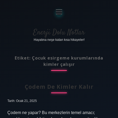
menüyü
aç
Anasayfa
Gizlilik Politikası
Enerji Dolu Notlar
Hayatına neşe katan kısa hikayeler!
Yasal Uyarı
Hakkımızda
Etiket:
Çocuk esirgeme kurumlarında
kimler çalışır
Çodem De Kimler Kalır
Tarih: Ocak 21, 2025
Çodem ne yapar? Bu merkezlerin temel amacı;