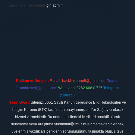
Baskın Alel Ne Demek
için
admin
ilbet
vdcasino firması
vdcasino
https://www.betexper.xyz/
betci giri
Reklam ve İletişim:
E-mail:
backlinkpaneli@gmail.com
Teams:
forumhizmeti@gmail.com
Whatsapp: 0262 606 0 726
Telegram:
@karabul
Yasal Uyarı:
Sitemiz, 5651 Sayılı Kanun gereğince Bilgi Teknolojileri ve
İletişim Kurumu (BTK) tarafından onaylanmış bir Yer Sağlayıcı olarak
hizmet vermektedir. Bu nedenle, sitedeki içerikleri proaktif olarak
denetleme veya araştırma yükümlülüğümüz bulunmamaktadır. Ancak,
üyelerimiz yazdıkları içeriklerin sorumluluğunu taşımakta olup, siteye