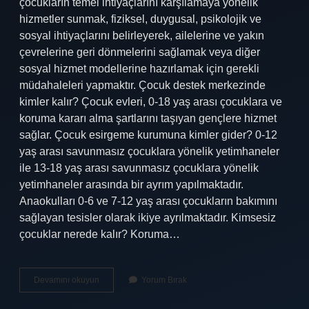
çocukların temel ihtiyaçlarını karşılamaya yönelik
hizmetler sunmak, fiziksel, duygusal, psikolojik ve
sosyal ihtiyaçlarını belirleyerek, ailelerine ve yakın
çevrelerine geri dönmelerini sağlamak veya diğer
sosyal hizmet modellerine hazırlamak için gerekli
müdahaleleri yapmaktır. Çocuk destek merkezinde
kimler kalır? Çocuk evleri, 0-18 yaş arası çocuklara ve
koruma kararı alma şartlarını taşıyan gençlere hizmet
sağlar. Çocuk esirgeme kurumuna kimler gider? 0-12
yaş arası savunmasız çocuklara yönelik yetimhaneler
ile 13-18 yaş arası savunmasız çocuklara yönelik
yetimhaneler arasında bir ayrım yapılmaktadır.
Anaokulları 0-6 ve 7-12 yaş arası çocukların bakımını
sağlayan tesisler olarak ikiye ayrılmaktadır. Kimsesiz
çocuklar nerede kalır? Koruma…
Çodem
Devamını okuyun
Yorum Bırak
De
Kimler