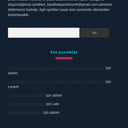
düşündüğünüz içerikleri,
backlinkpanelicomtr@gmail.com
adresine
bildirmeniz halinde, ilgili içerikler yasal süre içerisinde sitemizden
kaldırılacaktır.
Arama
Son yorumlar
3 Bilgiyi Işleme Kuramına Göre Öğrenme Nasıl Olur Açıklayınız
için
admin
3 Bilgiyi Işleme Kuramına Göre Öğrenme Nasıl Olur Açıklayınız
için
Levent
2 Belge Nasıl Birleştirilir
için
admin
2 Belge Nasıl Birleştirilir
için
Lale
Baskın Alel Ne Demek
için
admin