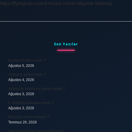
https://flyingcam.com.tr
knight online
nttgame
Sitemap
Sidebar
Son Yazılar
Kubbet-ül-İslam nedir ?
Ağustos 5, 2026
Avarların görevi nedir ?
Ağustos 4, 2026
Adana’da kuyruk ne zaman doğar ?
Ağustos 3, 2026
5. Kolordu komutanı kimdir ?
Ağustos 3, 2026
Koç başı neyin sembolü ?
Temmuz 26, 2026
Sıfır araçların kaç yıl garantisi var ?