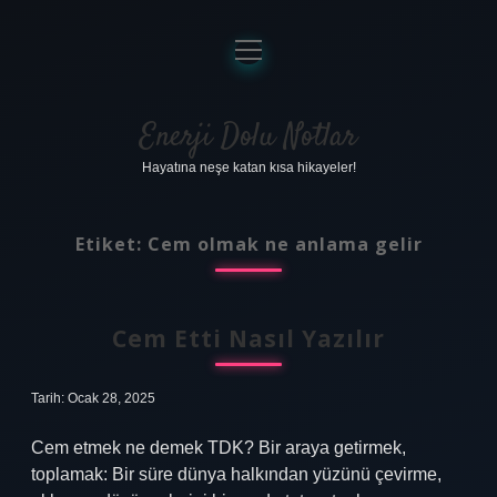
menüyü
aç
Anasayfa
Gizlilik Politikası
Enerji Dolu Notlar
Hayatına neşe katan kısa hikayeler!
Yasal Uyarı
Hakkımızda
Etiket:
Cem olmak ne anlama gelir
Cem Etti Nasıl Yazılır
Tarih: Ocak 28, 2025
Cem etmek ne demek TDK? Bir araya getirmek,
toplamak: Bir süre dünya halkından yüzünü çevirme,