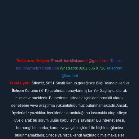
ilbet
vdcasino firması
vdcasino
https://www.betexper.xyz/
betci giri
Reklam ve İletişim:
E-mail:
backlinkpaneli@gmail.com
Teams:
forumhizmeti@gmail.com
Whatsapp: 0262 606 0 726
Telegram:
@karabul
Yasal Uyarı:
Sitemiz, 5651 Sayılı Kanun gereğince Bilgi Teknolojileri ve
İletişim Kurumu (BTK) tarafından onaylanmış bir Yer Sağlayıcı olarak
hizmet vermektedir. Bu nedenle, sitedeki içerikleri proaktif olarak
denetleme veya araştırma yükümlülüğümüz bulunmamaktadır. Ancak,
üyelerimiz yazdıkları içeriklerin sorumluluğunu taşımakta olup, siteye
üye olarak bu sorumluluğu kabul etmiş sayılırlar. Bu internet sitesi,
herhangi bir marka, kurum veya şahıs şirketi ile hiçbir bağlantısı
bulunmamaktadır. Sitede yalnızca kendi hazırladığımız makaleler