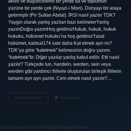
aklını ve düşüncelerini bir yerde tut ve toplumun
yüzüne bir perde çek (Niyazi-i Mısri). Dünyayı bir araya
getirmiştir (Pir Sultan Abdal). İRSI nasıl yazılır TDK?
Yaygın olarak yanlış yazılan bazı kelimelerYanlış
yazımDoğru yazımHoş geldinizHukuk, hukuk, hukuk
hukuku, hükümet hukuku’na hoş geldinizYasal
hükümet, kalıtsal174 satır daha Kat etmek ayrı mı?
TDK’ya göre “katetmek” kelimesinin doğru yazımı
“katetmek”tir. Diğer yazılar yanlış kabul edilir. Etti nasıl
yazılır? Türkçede tun, handeln, werden, sein veya
werden gibi yardımcı fiillerle oluşturulan birleşik fiillerin
tamamı ayrı ayrı yazılır. Cem etmek nasıl yazılır?…
Cem
Devamını okuyun
Yorum Bırak
Etti
Nasıl
Yazılır
https://www.frmtrk.net
https://atlasnet.com.tr