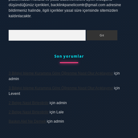
düşündüğünüz içerikleri,
backlinkpanelicomtr@gmail.com
adresine
bildirmeniz halinde, ilgili içerikler yasal süre içerisinde sitemizden
kaldırılacaktır.
Arama
Son yorumlar
3 Bilgiyi Işleme Kuramına Göre Öğrenme Nasıl Olur Açıklayınız
için
admin
3 Bilgiyi Işleme Kuramına Göre Öğrenme Nasıl Olur Açıklayınız
için
Levent
2 Belge Nasıl Birleştirilir
için
admin
2 Belge Nasıl Birleştirilir
için
Lale
Baskın Alel Ne Demek
için
admin