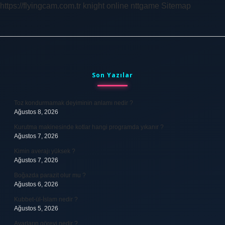
https://flyingcam.com.tr
knight online
nttgame
Sitemap
Sidebar
Son Yazılar
Toz kondurmamak deyiminin anlamı nedir ?
Ağustos 8, 2026
Kurutma makinesinde kotlar hangi programda yıkanır ?
Ağustos 7, 2026
Kimin averajı yüksek ?
Ağustos 7, 2026
Boğazda parazit olur mu ?
Ağustos 6, 2026
Kubbet-ül-İslam nedir ?
Ağustos 5, 2026
Avarların görevi nedir ?