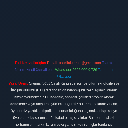
ilbet
vdcasino firması
vdcasino
https://www.betexper.xyz/
betci giri
Reklam ve İletişim:
E-mail:
backlinkpaneli@gmail.com
Teams:
forumhizmeti@gmail.com
Whatsapp: 0262 606 0 726
Telegram:
@karabul
Yasal Uyarı:
Sitemiz, 5651 Sayılı Kanun gereğince Bilgi Teknolojileri ve
İletişim Kurumu (BTK) tarafından onaylanmış bir Yer Sağlayıcı olarak
hizmet vermektedir. Bu nedenle, sitedeki içerikleri proaktif olarak
denetleme veya araştırma yükümlülüğümüz bulunmamaktadır. Ancak,
üyelerimiz yazdıkları içeriklerin sorumluluğunu taşımakta olup, siteye
üye olarak bu sorumluluğu kabul etmiş sayılırlar. Bu internet sitesi,
herhangi bir marka, kurum veya şahıs şirketi ile hiçbir bağlantısı