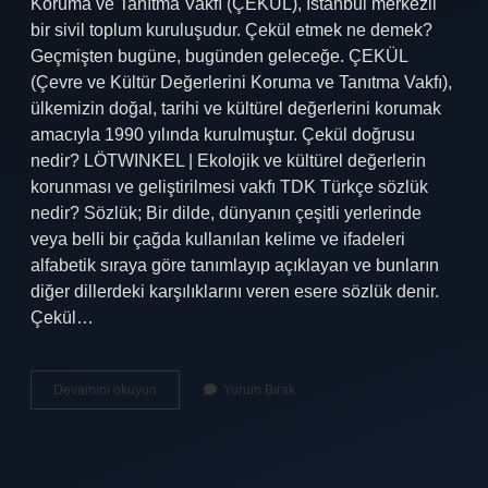
Koruma ve Tanıtma Vakfı (ÇEKÜL), İstanbul merkezli
bir sivil toplum kuruluşudur. Çekül etmek ne demek?
Geçmişten bugüne, bugünden geleceğe. ÇEKÜL
(Çevre ve Kültür Değerlerini Koruma ve Tanıtma Vakfı),
ülkemizin doğal, tarihi ve kültürel değerlerini korumak
amacıyla 1990 yılında kurulmuştur. Çekül doğrusu
nedir? LÖTWINKEL | Ekolojik ve kültürel değerlerin
korunması ve geliştirilmesi vakfı TDK Türkçe sözlük
nedir? Sözlük; Bir dilde, dünyanın çeşitli yerlerinde
veya belli bir çağda kullanılan kelime ve ifadeleri
alfabetik sıraya göre tanımlayıp açıklayan ve bunların
diğer dillerdeki karşılıklarını veren esere sözlük denir.
Çekül…
Çekül
Devamını okuyun
Yorum Bırak
Ne
Demek
Tdk