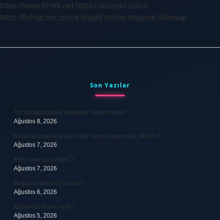
https://www.frmtrk.net
https://atlasnet.com.tr
https://flyingcam.com.tr
knight online
nttgame
Sitemap
Sidebar
Son Yazılar
Toz kondurmamak deyiminin anlamı nedir ?
Ağustos 8, 2026
Kurutma makinesinde kotlar hangi programda yıkanır ?
Ağustos 7, 2026
Kimin averajı yüksek ?
Ağustos 7, 2026
Boğazda parazit olur mu ?
Ağustos 6, 2026
Kubbet-ül-İslam nedir ?
Ağustos 5, 2026