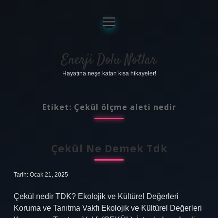
menüyü
aç
Anasayfa
Gizlilik Politikası
Enerji Dolu Notlar
Hayatına neşe katan kısa hikayeler!
Yasal Uyarı
Hakkımızda
Etiket:
Çekül ölçme aleti nedir
Çekül Ne Demek Tdk
Tarih: Ocak 21, 2025
Çekül nedir TDK? Ekolojik ve Kültürel Değerleri
Koruma ve Tanıtma Vakfı Ekolojik ve Kültürel Değerleri