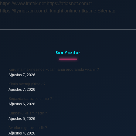
https://www.frmtrk.net
https://atlasnet.com.tr
https://flyingcam.com.tr
knight online
nttgame
Sitemap
Sidebar
Son Yazılar
Kurutma makinesinde kotlar hangi programda yıkanır ?
Ağustos 7, 2026
Kimin averajı yüksek ?
Ağustos 7, 2026
Boğazda parazit olur mu ?
Ağustos 6, 2026
Kubbet-ül-İslam nedir ?
Ağustos 5, 2026
Avarların görevi nedir ?
Ağustos 4, 2026