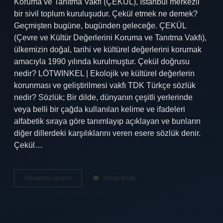
Koruma ve Tanıtma Vakfı (ÇEKÜL), İstanbul merkezli
bir sivil toplum kuruluşudur. Çekül etmek ne demek?
Geçmişten bugüne, bugünden geleceğe. ÇEKÜL
(Çevre ve Kültür Değerlerini Koruma ve Tanıtma Vakfı),
ülkemizin doğal, tarihi ve kültürel değerlerini korumak
amacıyla 1990 yılında kurulmuştur. Çekül doğrusu
nedir? LÖTWINKEL | Ekolojik ve kültürel değerlerin
korunması ve geliştirilmesi vakfı TDK Türkçe sözlük
nedir? Sözlük; Bir dilde, dünyanın çeşitli yerlerinde
veya belli bir çağda kullanılan kelime ve ifadeleri
alfabetik sıraya göre tanımlayıp açıklayan ve bunların
diğer dillerdeki karşılıklarını veren esere sözlük denir.
Çekül…
Çekül
Devamını okuyun
Yorum Bırak
Ne
Demek
Tdk