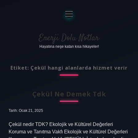
menüyü
aç
Anasayfa
Gizlilik Politikası
Enerji Dolu Notlar
Hayatına neşe katan kısa hikayeler!
Yasal Uyarı
Hakkımızda
Etiket:
Çekül hangi alanlarda hizmet verir
Çekül Ne Demek Tdk
Tarih: Ocak 21, 2025
Çekül nedir TDK? Ekolojik ve Kültürel Değerleri
Koruma ve Tanıtma Vakfı Ekolojik ve Kültürel Değerleri