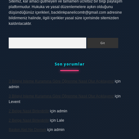
Sitemiz, kar amacı gütmeyen ve tamamen ücretsiz bir bilgi paylaşım
platformudur. Hukuka ve yasal düzenlemelere aykırı olduğunu
düşündüğünüz içerikleri,
backlinkpanelicomtr@gmail.com
adresine
bildirmeniz halinde, ilgili içerikler yasal süre içerisinde sitemizden
kaldırılacaktır.
Arama
Son yorumlar
3 Bilgiyi Işleme Kuramına Göre Öğrenme Nasıl Olur Açıklayınız
için
admin
3 Bilgiyi Işleme Kuramına Göre Öğrenme Nasıl Olur Açıklayınız
için
Levent
2 Belge Nasıl Birleştirilir
için
admin
2 Belge Nasıl Birleştirilir
için
Lale
Baskın Alel Ne Demek
için
admin