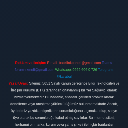
ilbet
vdcasino firması
vdcasino
https://www.betexper.xyz/
betci gir
Reklam ve İletişim:
E-mail:
backlinkpaneli@gmail.com
Teams:
forumhizmeti@gmail.com
Whatsapp: 0262 606 0 726
Telegram:
@karabul
Yasal Uyarı:
Sitemiz, 5651 Sayılı Kanun gereğince Bilgi Teknolojileri ve
İletişim Kurumu (BTK) tarafından onaylanmış bir Yer Sağlayıcı olarak
hizmet vermektedir. Bu nedenle, sitedeki içerikleri proaktif olarak
denetleme veya araştırma yükümlülüğümüz bulunmamaktadır. Ancak,
üyelerimiz yazdıkları içeriklerin sorumluluğunu taşımakta olup, siteye
üye olarak bu sorumluluğu kabul etmiş sayılırlar. Bu internet sitesi,
herhangi bir marka, kurum veya şahıs şirketi ile hiçbir bağlantısı