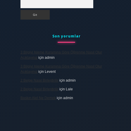
Arama
Son yorumlar
3 Bilgiyi Işleme Kuramına Göre Öğrenme Nasıl Olur
Açıklayınız
için
admin
3 Bilgiyi Işleme Kuramına Göre Öğrenme Nasıl Olur
Açıklayınız
için
Levent
2 Belge Nasıl Birleştirilir
için
admin
2 Belge Nasıl Birleştirilir
için
Lale
Baskın Alel Ne Demek
için
admin