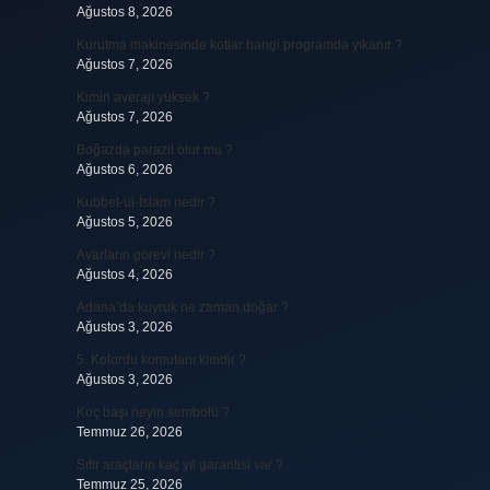
Ağustos 8, 2026
Kurutma makinesinde kotlar hangi programda yıkanır ?
Ağustos 7, 2026
Kimin averajı yüksek ?
Ağustos 7, 2026
Boğazda parazit olur mu ?
Ağustos 6, 2026
Kubbet-ül-İslam nedir ?
Ağustos 5, 2026
Avarların görevi nedir ?
Ağustos 4, 2026
Adana’da kuyruk ne zaman doğar ?
Ağustos 3, 2026
5. Kolordu komutanı kimdir ?
Ağustos 3, 2026
Koç başı neyin sembolü ?
Temmuz 26, 2026
Sıfır araçların kaç yıl garantisi var ?
Temmuz 25, 2026