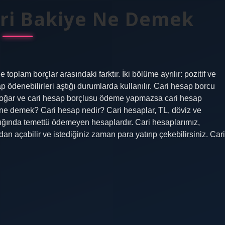
ari Bakiye Ne Demek
oplam borçlar arasındaki farktır. İki bölüme ayrılır: pozitif ve
ap ödenebilirleri aştığı durumlarda kullanılır. Cari hesap borcu
oğar ve cari hesap borçlusu ödeme yapmazsa cari hesap
esi ne demek? Cari hesap nedir? Cari hesaplar, TL, döviz ve
lığında temettü ödemeyen hesaplardır. Cari hesaplarımız,
an açabilir ve istediğiniz zaman para yatırıp çekebilirsiniz. Cari