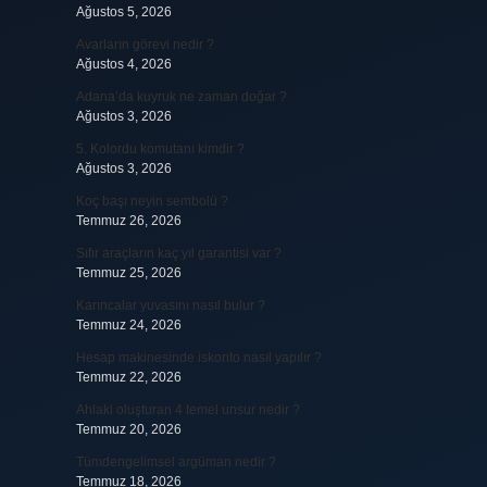
Ağustos 5, 2026
Avarların görevi nedir ?
Ağustos 4, 2026
Adana’da kuyruk ne zaman doğar ?
Ağustos 3, 2026
5. Kolordu komutanı kimdir ?
Ağustos 3, 2026
Koç başı neyin sembolü ?
Temmuz 26, 2026
Sıfır araçların kaç yıl garantisi var ?
Temmuz 25, 2026
Karıncalar yuvasını nasıl bulur ?
Temmuz 24, 2026
Hesap makinesinde iskonto nasıl yapılır ?
Temmuz 22, 2026
Ahlaki oluşturan 4 temel unsur nedir ?
Temmuz 20, 2026
Tümdengelimsel argüman nedir ?
Temmuz 18, 2026