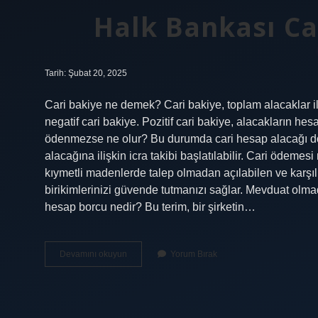
Halk Bankası C
Tarih: Şubat 20, 2025
Cari bakiye ne demek? Cari bakiye, toplam alacaklar ile t
negatif cari bakiye. Pozitif cari bakiye, alacakların hes
ödenmezse ne olur? Bu durumda cari hesap alacağı d
alacağına ilişkin icra takibi başlatılabilir. Cari ödem
kıymetli madenlerde talep olmadan açılabilen ve karşı
birikimlerinizi güvende tutmanızı sağlar. Mevduat olmad
hesap borcu nedir? Bu terim, bir şirketin…
Halk
Devamını okuyun
Yorum Bırak
Bankası
Cari
Bakiye
Ne
Demek