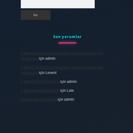
Arama
Son yorumlar
3 Bilgiyi Işleme Kuramına Göre Öğrenme Nasıl Olur
Açıklayınız
için
admin
3 Bilgiyi Işleme Kuramına Göre Öğrenme Nasıl Olur
Açıklayınız
için
Levent
2 Belge Nasıl Birleştirilir
için
admin
2 Belge Nasıl Birleştirilir
için
Lale
Baskın Alel Ne Demek
için
admin