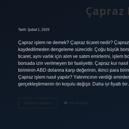
Çapraz 
Tarih: Şubat 1, 2025
Çapraz işlem ne demek? Çapraz ticaret nedir? Çapraz tic
kaydedilmeden dengeleme sürecidir. Çoğu büyük borsada
ticaret, aynı varlık için alım ve satım emirlerini, iş
borsada izin verilmeyen bir faaliyettir. Çapraz kur nasıl
biriminin ABD dolarına karşı değerinin, ikinci para bi
Çapraz işlem nasıl yapılır? Yatırımcının verdiği emirde
gerçekleştirmenin ön koşulu değişir. Daha iyi fiyatlı bi
Çapraz
Devamını okuyun
Yorum Bırak
Islem
Nedir