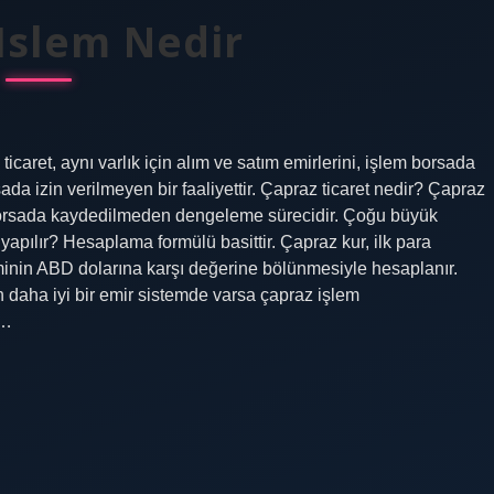
Islem Nedir
aret, aynı varlık için alım ve satım emirlerini, işlem borsada
 izin verilmeyen bir faaliyettir. Çapraz ticaret nedir? Çapraz
lem borsada kaydedilmeden dengeleme sürecidir. Çoğu büyük
 yapılır? Hesaplama formülü basittir. Çapraz kur, ilk para
riminin ABD dolarına karşı değerine bölünmesiyle hesaplanır.
n daha iyi bir emir sistemde varsa çapraz işlem
r…