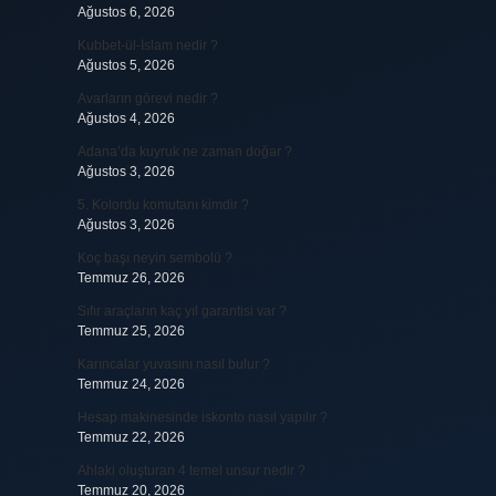
Ağustos 6, 2026
Kubbet-ül-İslam nedir ?
Ağustos 5, 2026
Avarların görevi nedir ?
Ağustos 4, 2026
Adana’da kuyruk ne zaman doğar ?
Ağustos 3, 2026
5. Kolordu komutanı kimdir ?
Ağustos 3, 2026
Koç başı neyin sembolü ?
Temmuz 26, 2026
Sıfır araçların kaç yıl garantisi var ?
Temmuz 25, 2026
Karıncalar yuvasını nasıl bulur ?
Temmuz 24, 2026
Hesap makinesinde iskonto nasıl yapılır ?
Temmuz 22, 2026
Ahlaki oluşturan 4 temel unsur nedir ?
Temmuz 20, 2026