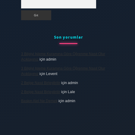
Arama
Son yorumlar
3 Bilgiyi Işleme Kuramına Göre Öğrenme Nasıl Olur
Açıklayınız
için
admin
3 Bilgiyi Işleme Kuramına Göre Öğrenme Nasıl Olur
Açıklayınız
için
Levent
2 Belge Nasıl Birleştirilir
için
admin
2 Belge Nasıl Birleştirilir
için
Lale
Baskın Alel Ne Demek
için
admin