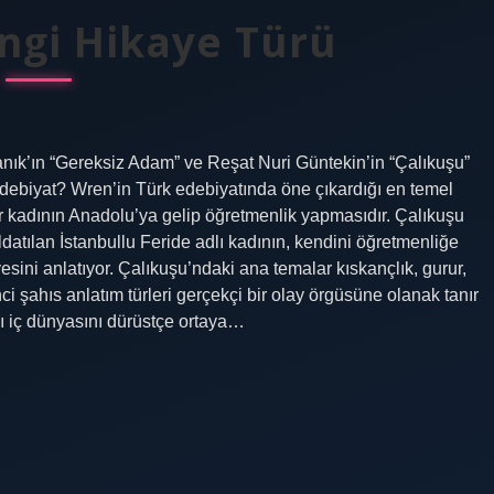
ngi Hikaye Türü
nık’ın “Gereksiz Adam” ve Reşat Nuri Güntekin’in “Çalıkuşu”
i edebiyat? Wren’in Türk edebiyatında öne çıkardığı en temel
bir kadının Anadolu’ya gelip öğretmenlik yapmasıdır. Çalıkuşu
ldatılan İstanbullu Feride adlı kadının, kendini öğretmenliğe
ini anlatıyor. Çalıkuşu’ndaki ana temalar kıskançlık, gurur,
nci şahıs anlatım türleri gerçekçi bir olay örgüsüne olanak tanır
cı iç dünyasını dürüstçe ortaya…