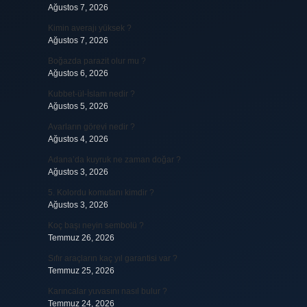
Ağustos 7, 2026
Kimin averajı yüksek ?
Ağustos 7, 2026
Boğazda parazit olur mu ?
Ağustos 6, 2026
Kubbet-ül-İslam nedir ?
Ağustos 5, 2026
Avarların görevi nedir ?
Ağustos 4, 2026
Adana’da kuyruk ne zaman doğar ?
Ağustos 3, 2026
5. Kolordu komutanı kimdir ?
Ağustos 3, 2026
Koç başı neyin sembolü ?
Temmuz 26, 2026
Sıfır araçların kaç yıl garantisi var ?
Temmuz 25, 2026
Karıncalar yuvasını nasıl bulur ?
Temmuz 24, 2026