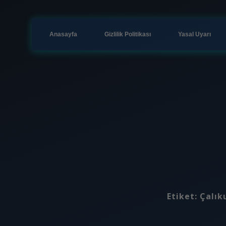
Anasayfa
Gizlilik Politikası
Yasal Uyarı
Etiket:
Çalık