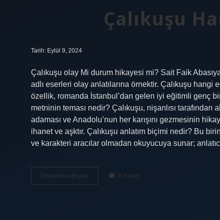
Çalıkuşu Ha
Tarih: Eylül 9, 2024
Çalıkuşu olay Mi durum hikayesi mi? Sait Faik Abasıya
adlı eserleri olay anlatılarına örnektir. Çalıkuşu hang
özellik, romanda İstanbul’dan gelen iyi eğitimli genç 
metninin teması nedir? Çalıkuşu, nişanlısı tarafından a
adaması ve Anadolu’nun her karışını gezmesinin hikayes
ihanet ve aşktır. Çalıkuşu anlatım biçimi nedir? Bu biri
ve karakteri aracılar olmadan okuyucuya sunar; anlatı
Çalıkuşu
Devamını okuyun
8 Yorum
Hangi
Hikaye
Türü