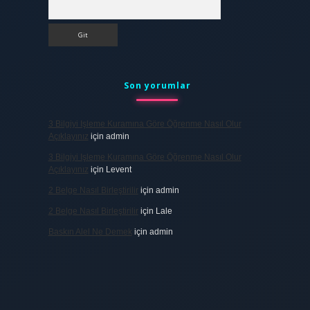
Arama
Son yorumlar
3 Bilgiyi Işleme Kuramına Göre Öğrenme Nasıl Olur
Açıklayınız
için
admin
3 Bilgiyi Işleme Kuramına Göre Öğrenme Nasıl Olur
Açıklayınız
için
Levent
2 Belge Nasıl Birleştirilir
için
admin
2 Belge Nasıl Birleştirilir
için
Lale
Baskın Alel Ne Demek
için
admin