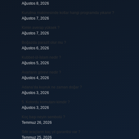
Ağustos 8, 2026
Kurutma makinesinde kotlar hangi programda yıkanır ?
Ağustos 7, 2026
Kimin averajı yüksek ?
Ağustos 7, 2026
Boğazda parazit olur mu ?
Ağustos 6, 2026
Kubbet-ül-İslam nedir ?
Ağustos 5, 2026
Avarların görevi nedir ?
Ağustos 4, 2026
Adana’da kuyruk ne zaman doğar ?
Ağustos 3, 2026
5. Kolordu komutanı kimdir ?
Ağustos 3, 2026
Koç başı neyin sembolü ?
Temmuz 26, 2026
Sıfır araçların kaç yıl garantisi var ?
Temmuz 25, 2026