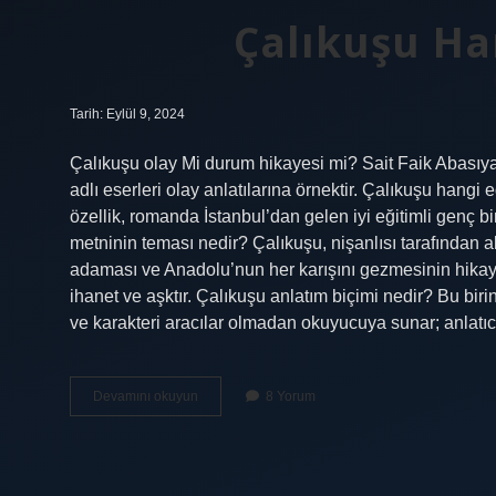
Çalıkuşu Ha
Tarih: Eylül 9, 2024
Çalıkuşu olay Mi durum hikayesi mi? Sait Faik Abasıya
adlı eserleri olay anlatılarına örnektir. Çalıkuşu hang
özellik, romanda İstanbul’dan gelen iyi eğitimli genç 
metninin teması nedir? Çalıkuşu, nişanlısı tarafından a
adaması ve Anadolu’nun her karışını gezmesinin hikayes
ihanet ve aşktır. Çalıkuşu anlatım biçimi nedir? Bu biri
ve karakteri aracılar olmadan okuyucuya sunar; anlatı
Çalıkuşu
Devamını okuyun
8 Yorum
Hangi
Hikaye
Türü