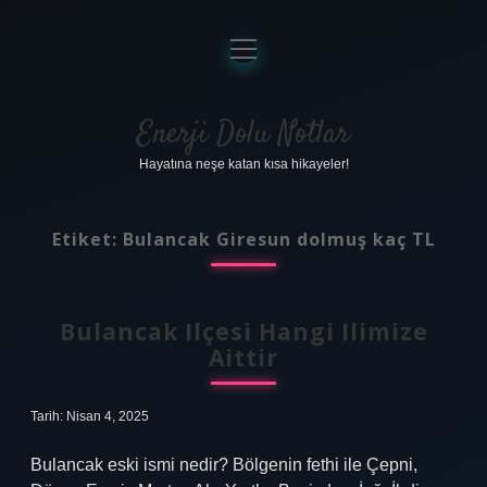
menüyü
aç
Anasayfa
Gizlilik Politikası
Enerji Dolu Notlar
Hayatına neşe katan kısa hikayeler!
Yasal Uyarı
Hakkımızda
Etiket:
Bulancak Giresun dolmuş kaç TL
Bulancak Ilçesi Hangi Ilimize
Aittir
Tarih: Nisan 4, 2025
Bulancak eski ismi nedir? Bölgenin fethi ile Çepni,