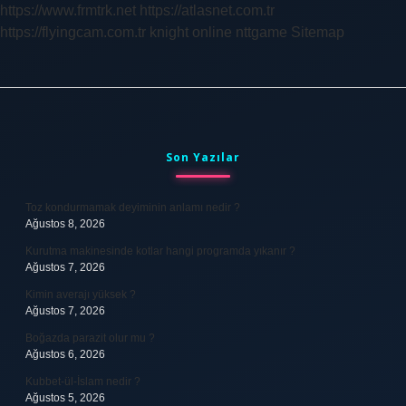
https://www.frmtrk.net
https://atlasnet.com.tr
https://flyingcam.com.tr
knight online
nttgame
Sitemap
Sidebar
Son Yazılar
Toz kondurmamak deyiminin anlamı nedir ?
Ağustos 8, 2026
Kurutma makinesinde kotlar hangi programda yıkanır ?
Ağustos 7, 2026
Kimin averajı yüksek ?
Ağustos 7, 2026
Boğazda parazit olur mu ?
Ağustos 6, 2026
Kubbet-ül-İslam nedir ?
Ağustos 5, 2026