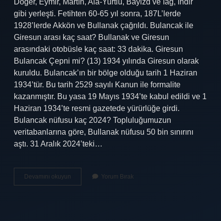
Döger, Eymir, Martın, Ala-Yurtlu, Bayizd ve İağ, İhdir
gibi yerleşti. Fetihten 60-65 yıl sonra, 187L’lerde
1928’lerde Akkön ve Bullanak çağrıldı. Bulancak ile
Giresun arası kaç saat? Bullanak ve Giresun
arasındaki otobüsle kaç saat: 33 dakika. Giresun
Bulancak Çepni mi? (13) 1934 yılında Giresun olarak
kuruldu. Bulancak’ın bir bölge olduğu tarih 1 Haziran
1934’tür. Bu tarih 2529 sayılı Kanun ile formalite
kazanmıştır. Bu yasa 19 Mayıs 1934’te kabul edildi ve 1
Haziran 1934’te resmi gazetede yürürlüğe girdi.
Bulancak nüfusu kaç 2024? Topluluğumuzun
veritabanlarına göre, Bullanak nüfusu 50 bin sınırını
aştı. 31 Aralık 2024’teki…
Bulancak
Devamını okuyun
Yorum Bırak
Ilçesi
Hangi
Ilimize
Aittir