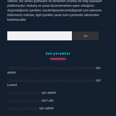
Sitemiz, kar amacı gütmeyen ve tamamen ücretsiz bir bilgi paylaşım
platformudur. Hukuka ve yasal düzenlemelere aykırı olduğunu
düşündüğünüz içerikleri,
backlinkpanelicomtr@gmail.com
adresine
bildirmeniz halinde, ilgili içerikler yasal süre içerisinde sitemizden
kaldırılacaktır.
Arama
Son yorumlar
3 Bilgiyi Işleme Kuramına Göre Öğrenme Nasıl Olur Açıklayınız
için
admin
3 Bilgiyi Işleme Kuramına Göre Öğrenme Nasıl Olur Açıklayınız
için
Levent
2 Belge Nasıl Birleştirilir
için
admin
2 Belge Nasıl Birleştirilir
için
Lale
Baskın Alel Ne Demek
için
admin