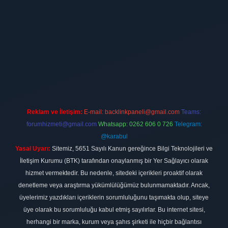
ilbet
vdcasino firması
vdcasino
https://www.betexper.xyz/
betci giri
Reklam ve İletişim:
E-mail:
backlinkpaneli@gmail.com
Teams:
forumhizmeti@gmail.com
Whatsapp: 0262 606 0 726
Telegram:
@karabul
Yasal Uyarı:
Sitemiz, 5651 Sayılı Kanun gereğince Bilgi Teknolojileri ve
İletişim Kurumu (BTK) tarafından onaylanmış bir Yer Sağlayıcı olarak
hizmet vermektedir. Bu nedenle, sitedeki içerikleri proaktif olarak
denetleme veya araştırma yükümlülüğümüz bulunmamaktadır. Ancak,
üyelerimiz yazdıkları içeriklerin sorumluluğunu taşımakta olup, siteye
üye olarak bu sorumluluğu kabul etmiş sayılırlar. Bu internet sitesi,
herhangi bir marka, kurum veya şahıs şirketi ile hiçbir bağlantısı