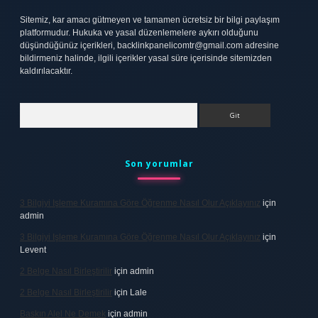
Sitemiz, kar amacı gütmeyen ve tamamen ücretsiz bir bilgi paylaşım
platformudur. Hukuka ve yasal düzenlemelere aykırı olduğunu
düşündüğünüz içerikleri,
backlinkpanelicomtr@gmail.com
adresine
bildirmeniz halinde, ilgili içerikler yasal süre içerisinde sitemizden
kaldırılacaktır.
Arama
Son yorumlar
3 Bilgiyi Işleme Kuramına Göre Öğrenme Nasıl Olur Açıklayınız
için
admin
3 Bilgiyi Işleme Kuramına Göre Öğrenme Nasıl Olur Açıklayınız
için
Levent
2 Belge Nasıl Birleştirilir
için
admin
2 Belge Nasıl Birleştirilir
için
Lale
Baskın Alel Ne Demek
için
admin