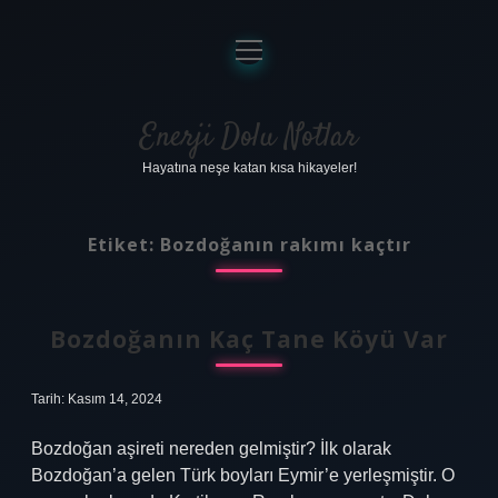
menüyü
aç
Anasayfa
Gizlilik Politikası
Enerji Dolu Notlar
Hayatına neşe katan kısa hikayeler!
Yasal Uyarı
Hakkımızda
Etiket:
Bozdoğanın rakımı kaçtır
Bozdoğanın Kaç Tane Köyü Var
Tarih: Kasım 14, 2024
Bozdoğan aşireti nereden gelmiştir? İlk olarak
Bozdoğan’a gelen Türk boyları Eymir’e yerleşmiştir. O