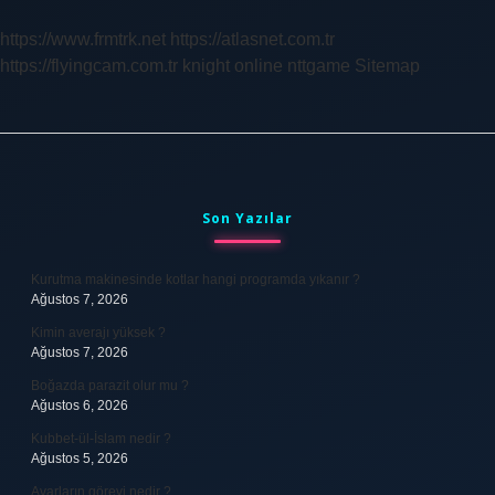
Var
https://www.frmtrk.net
https://atlasnet.com.tr
https://flyingcam.com.tr
knight online
nttgame
Sitemap
Sidebar
Son Yazılar
Kurutma makinesinde kotlar hangi programda yıkanır ?
Ağustos 7, 2026
Kimin averajı yüksek ?
Ağustos 7, 2026
Boğazda parazit olur mu ?
Ağustos 6, 2026
Kubbet-ül-İslam nedir ?
Ağustos 5, 2026
Avarların görevi nedir ?