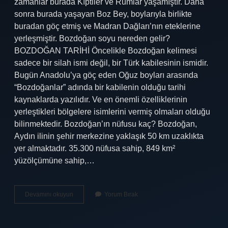
zamanlar burada Kıptiler ve Rumlar yaşamıştır. Daha
sonra burada yaşayan Boz Bey, boylarıyla birlikte
buradan göç etmiş ve Madran Dağları’nın eteklerine
yerleşmiştir. Bozdoğan soyu nereden gelir?
BOZDOĞAN TARİHİ Öncelikle Bozdoğan kelimesi
sadece bir silah ismi değil, bir Türk kabilesinin ismidir.
Bugün Anadolu’ya göç eden Oğuz boyları arasında
“Bozdoğanlar” adında bir kabilenin olduğu tarihi
kaynaklarda yazılıdır. Ve en önemli özelliklerinin
yerleştikleri bölgelere isimlerini vermiş olmaları olduğu
bilinmektedir. Bozdoğan’ın nüfusu kaç? Bozdoğan,
Aydın ilinin şehir merkezine yaklaşık 50 km uzaklıkta
yer almaktadır. 35.300 nüfusa sahip, 849 km²
yüzölçümüne sahip,…
Bozdoğanın
Devamını okuyun
Yorum Bırak
Kaç
Tane
Köyü