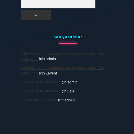
Arama
Son yorumlar
3 Bilgiyi Işleme Kuramına Göre Öğrenme Nasıl Olur
Açıklayınız
için
admin
3 Bilgiyi Işleme Kuramına Göre Öğrenme Nasıl Olur
Açıklayınız
için
Levent
2 Belge Nasıl Birleştirilir
için
admin
2 Belge Nasıl Birleştirilir
için
Lale
Baskın Alel Ne Demek
için
admin