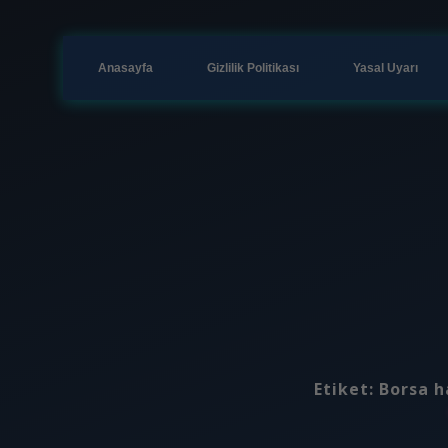
Anasayfa
Gizlilik Politikası
Yasal Uyarı
Etiket:
Borsa h