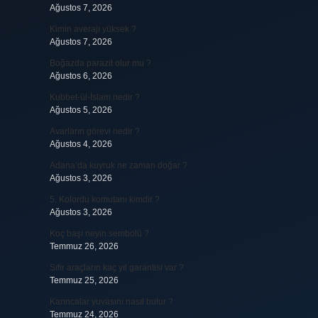
Ağustos 7, 2026
Kimin averajı yüksek ?
Ağustos 7, 2026
Boğazda parazit olur mu ?
Ağustos 6, 2026
Kubbet-ül-İslam nedir ?
Ağustos 5, 2026
Avarların görevi nedir ?
Ağustos 4, 2026
Adana’da kuyruk ne zaman doğar ?
Ağustos 3, 2026
5. Kolordu komutanı kimdir ?
Ağustos 3, 2026
Koç başı neyin sembolü ?
Temmuz 26, 2026
Sıfır araçların kaç yıl garantisi var ?
Temmuz 25, 2026
Karıncalar yuvasını nasıl bulur ?
Temmuz 24, 2026