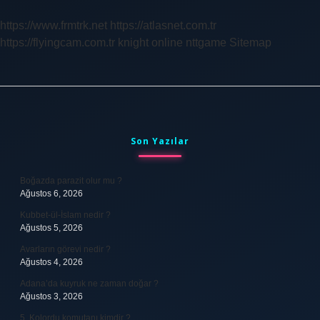
Ne
Işe
https://www.frmtrk.net
https://atlasnet.com.tr
Yarar
https://flyingcam.com.tr
knight online
nttgame
Sitemap
Sidebar
Son Yazılar
Boğazda parazit olur mu ?
Ağustos 6, 2026
Kubbet-ül-İslam nedir ?
Ağustos 5, 2026
Avarların görevi nedir ?
Ağustos 4, 2026
Adana’da kuyruk ne zaman doğar ?
Ağustos 3, 2026
5. Kolordu komutanı kimdir ?