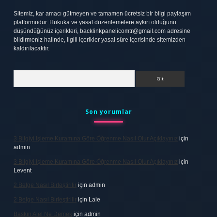
Sitemiz, kar amacı gütmeyen ve tamamen ücretsiz bir bilgi paylaşım
platformudur. Hukuka ve yasal düzenlemelere aykırı olduğunu
düşündüğünüz içerikleri,
backlinkpanelicomtr@gmail.com
adresine
bildirmeniz halinde, ilgili içerikler yasal süre içerisinde sitemizden
kaldırılacaktır.
Arama
Son yorumlar
3 Bilgiyi Işleme Kuramına Göre Öğrenme Nasıl Olur Açıklayınız
için
admin
3 Bilgiyi Işleme Kuramına Göre Öğrenme Nasıl Olur Açıklayınız
için
Levent
2 Belge Nasıl Birleştirilir
için
admin
2 Belge Nasıl Birleştirilir
için
Lale
Baskın Alel Ne Demek
için
admin