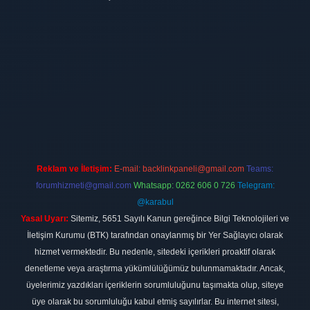
ilbet
vdcasino firması
vdcasino
https://www.betexper.xyz/
betci giri
Reklam ve İletişim:
E-mail:
backlinkpaneli@gmail.com
Teams:
forumhizmeti@gmail.com
Whatsapp: 0262 606 0 726
Telegram:
@karabul
Yasal Uyarı:
Sitemiz, 5651 Sayılı Kanun gereğince Bilgi Teknolojileri ve
İletişim Kurumu (BTK) tarafından onaylanmış bir Yer Sağlayıcı olarak
hizmet vermektedir. Bu nedenle, sitedeki içerikleri proaktif olarak
denetleme veya araştırma yükümlülüğümüz bulunmamaktadır. Ancak,
üyelerimiz yazdıkları içeriklerin sorumluluğunu taşımakta olup, siteye
üye olarak bu sorumluluğu kabul etmiş sayılırlar. Bu internet sitesi,