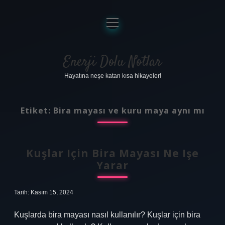
menüyü
aç
Anasayfa
Gizlilik Politikası
Enerji Dolu Notlar
Hayatına neşe katan kısa hikayeler!
Yasal Uyarı
Hakkımızda
Etiket:
Bira mayası ve kuru maya aynı mı
Kuşlar Için Bira Mayası Ne Işe
Yarar
Tarih: Kasım 15, 2024
Kuşlarda bira mayası nasıl kullanılır? Kuşlar için bira