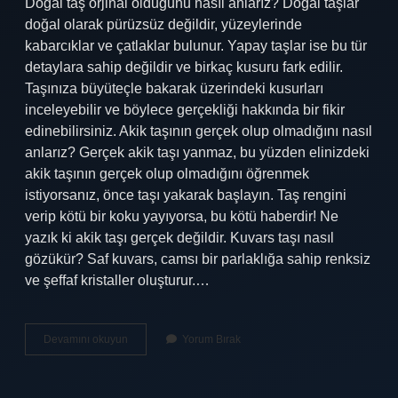
Doğal taş orjinal olduğunu nasıl anlarız? Doğal taşlar
doğal olarak pürüzsüz değildir, yüzeylerinde
kabarcıklar ve çatlaklar bulunur. Yapay taşlar ise bu tür
detaylara sahip değildir ve birkaç kusuru fark edilir.
Taşınıza büyüteçle bakarak üzerindeki kusurları
inceleyebilir ve böylece gerçekliği hakkında bir fikir
edinebilirsiniz. Akik taşının gerçek olup olmadığını nasıl
anlarız? Gerçek akik taşı yanmaz, bu yüzden elinizdeki
akik taşının gerçek olup olmadığını öğrenmek
istiyorsanız, önce taşı yakarak başlayın. Taş rengini
verip kötü bir koku yayıyorsa, bu kötü haberdir! Ne
yazık ki akik taşı gerçek değildir. Kuvars taşı nasıl
gözükür? Saf kuvars, camsı bir parlaklığa sahip renksiz
ve şeffaf kristaller oluşturur.…
Kuvars
Devamını okuyun
Yorum Bırak
Taşının
Gerçek
Olup