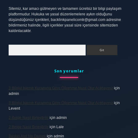
Sitemiz, kar amacı gütmeyen ve tamamen ücretsiz bir bilgi paylaşım
platformudur. Hukuka ve yasal düzenlemelere aykırı olduğunu
düşündüğünüz içerikleri,
backlinkpanelicomtr@gmail.com
adresine
bildirmeniz halinde, ilgili içerikler yasal süre içerisinde sitemizden
kaldırılacaktır.
Arama
Son yorumlar
3 Bilgiyi Işleme Kuramına Göre Öğrenme Nasıl Olur Açıklayınız
için
admin
3 Bilgiyi Işleme Kuramına Göre Öğrenme Nasıl Olur Açıklayınız
için
Levent
2 Belge Nasıl Birleştirilir
için
admin
2 Belge Nasıl Birleştirilir
için
Lale
Baskın Alel Ne Demek
için
admin