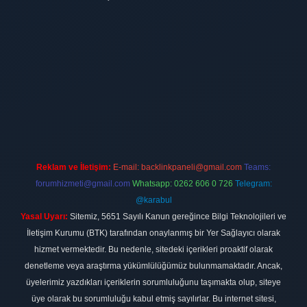
ilbet
vdcasino firması
vdcasino
https://www.betexper.xyz/
betci giri
Reklam ve İletişim:
E-mail:
backlinkpaneli@gmail.com
Teams:
forumhizmeti@gmail.com
Whatsapp: 0262 606 0 726
Telegram:
@karabul
Yasal Uyarı:
Sitemiz, 5651 Sayılı Kanun gereğince Bilgi Teknolojileri ve
İletişim Kurumu (BTK) tarafından onaylanmış bir Yer Sağlayıcı olarak
hizmet vermektedir. Bu nedenle, sitedeki içerikleri proaktif olarak
denetleme veya araştırma yükümlülüğümüz bulunmamaktadır. Ancak,
üyelerimiz yazdıkları içeriklerin sorumluluğunu taşımakta olup, siteye
üye olarak bu sorumluluğu kabul etmiş sayılırlar. Bu internet sitesi,