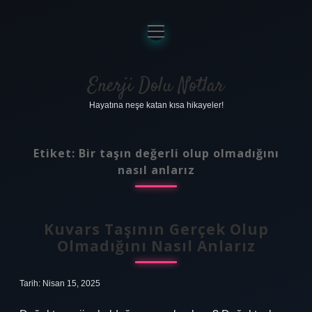
menüyü
aç
Anasayfa
Gizlilik Politikası
Enerji Dolu Notlar
Hayatına neşe katan kısa hikayeler!
Yasal Uyarı
Hakkımızda
Etiket:
Bir taşın değerli olup olmadığını
nasıl anlarız
Kuvars Taşının Gerçek Olup
Olmadığını Nasıl Anlarız
Tarih: Nisan 15, 2025