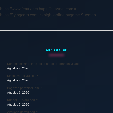
Olmadığını
Nasıl
https://www.frmtrk.net
https://atlasnet.com.tr
Anlarız
https://flyingcam.com.tr
knight online
nttgame
Sitemap
Sidebar
Son Yazılar
Kurutma makinesinde kotlar hangi programda yıkanır ?
Ağustos 7, 2026
Kimin averajı yüksek ?
Ağustos 7, 2026
Boğazda parazit olur mu ?
Ağustos 6, 2026
Kubbet-ül-İslam nedir ?
Ağustos 5, 2026
Avarların görevi nedir ?