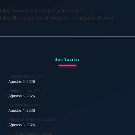
https://www.frmtrk.net
https://atlasnet.com.tr
https://flyingcam.com.tr
knight online
nttgame
Sitemap
Sidebar
Son Yazılar
Boğazda parazit olur mu ?
Ağustos 6, 2026
Kubbet-ül-İslam nedir ?
Ağustos 5, 2026
Avarların görevi nedir ?
Ağustos 4, 2026
Adana’da kuyruk ne zaman doğar ?
Ağustos 3, 2026
5. Kolordu komutanı kimdir ?