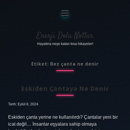
menüyü
aç
Anasayfa
Gizlilik Politikası
Enerji Dolu Notlar
Hayatına neşe katan kısa hikayeler!
Yasal Uyarı
Hakkımızda
Etiket:
Bez çanta ne denir
Eskiden Çantaya Ne Denir
Tarih: Eylül 8, 2024
Eskiden çanta yerine ne kullanılırdı? Çantalar yeni bir
icat değil… İnsanlar eşyalara sahip olmaya