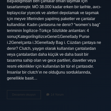
başladığından beri çantalar onları taşımak için
tasarlanmıştır. MÖ 38.000 kadar erken bir tarihte, avcı-
toplayıcılar yiyecek ve aletleri depolamak ve taşımak
için meyve liflerinden yapılmış paketler ve çantalar
kullandılar. Kadın çantasına ne denir? “women’s bag”
teriminin İngilizce-Türkçe Sözlükte anlamları: 4
sonuçKategoriİngilizceGenel1Genellady Purse
i.2Genelçanta i.3Genellady Bag i. Cüzdan çantaya ne
denir? Clutch, yaygın olarak kullanılan çantalardan
veya çantalardan daha küçük ve daha basit bir
tasarıma sahip olan ve gece partileri, davetler veya
resmi etkinlikler için kullanılan bir tür el çantasıdır.
İnsanlar bir clutch’ın ne olduğunu sorduklarında,
genellikle basit…
Eskiden
Devamını okuyun
14 Yorum
Çantaya
Ne
Denir