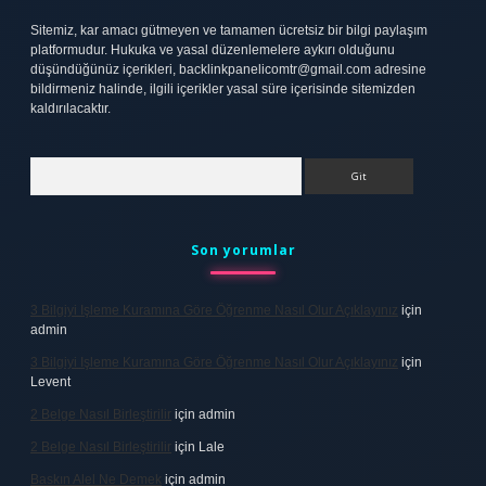
Sitemiz, kar amacı gütmeyen ve tamamen ücretsiz bir bilgi paylaşım
platformudur. Hukuka ve yasal düzenlemelere aykırı olduğunu
düşündüğünüz içerikleri,
backlinkpanelicomtr@gmail.com
adresine
bildirmeniz halinde, ilgili içerikler yasal süre içerisinde sitemizden
kaldırılacaktır.
Arama
Son yorumlar
3 Bilgiyi Işleme Kuramına Göre Öğrenme Nasıl Olur Açıklayınız
için
admin
3 Bilgiyi Işleme Kuramına Göre Öğrenme Nasıl Olur Açıklayınız
için
Levent
2 Belge Nasıl Birleştirilir
için
admin
2 Belge Nasıl Birleştirilir
için
Lale
Baskın Alel Ne Demek
için
admin