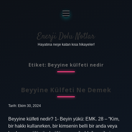
menüyü
aç
Anasayfa
Gizlilik Politikası
Enerji Dolu Notlar
Hayatına neşe katan kısa hikayeler!
Yasal Uyarı
Hakkımızda
Etiket:
Beyyine külfeti nedir
Beyyine Külfeti Ne Demek
Tarih: Ekim 30, 2024
Beyyine külfeti nedir? 1- Beyin yükü: EMK. 28 – “Kim,
bir hakkı kullanırken, bir kimsenin belli bir anda veya