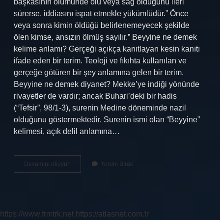
başkasının ölümünde ölü veya sağ olduğunu ileri
sürerse, iddiasını ispat etmekle yükümlüdür.” Önce
veya sonra kimin öldüğü belirlenemeyecek şekilde
ölen kimse, ansızın ölmüş sayılır.” Beyyine ne demek
kelime anlamı? Gerçeği açıkça kanıtlayan kesin kanıtı
ifade eden bir terim. Teoloji ve fıkıhta kullanılan ve
gerçeğe götüren bir şey anlamına gelen bir terim.
Beyyine ne demek diyanet? Mekke’ye indiği yönünde
rivayetler de vardır; ancak Buhari’deki bir hadis
(“Tefsir”, 98/1-3), surenin Medine döneminde nazil
olduğunu göstermektedir. Surenin ismi olan “Beyyine”
kelimesi, açık delil anlamına…
Beyyine
Devamını okuyun
Yorum Bırak
Külfeti
Ne
Demek
https://www.frmtrk.net
https://atlasnet.com.tr