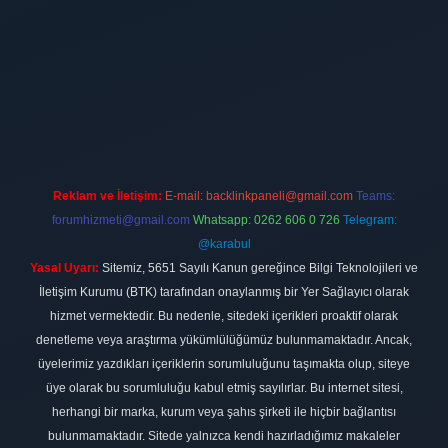
ilbet
vdcasino firması
vdcasino
https://www.betexper.xyz/
betci giri
Reklam ve İletişim:
E-mail:
backlinkpaneli@gmail.com
Teams:
forumhizmeti@gmail.com
Whatsapp: 0262 606 0 726
Telegram:
@karabul
Yasal Uyarı:
Sitemiz, 5651 Sayılı Kanun gereğince Bilgi Teknolojileri ve
İletişim Kurumu (BTK) tarafından onaylanmış bir Yer Sağlayıcı olarak
hizmet vermektedir. Bu nedenle, sitedeki içerikleri proaktif olarak
denetleme veya araştırma yükümlülüğümüz bulunmamaktadır. Ancak,
üyelerimiz yazdıkları içeriklerin sorumluluğunu taşımakta olup, siteye
üye olarak bu sorumluluğu kabul etmiş sayılırlar. Bu internet sitesi,
herhangi bir marka, kurum veya şahıs şirketi ile hiçbir bağlantısı
bulunmamaktadır. Sitede yalnızca kendi hazırladığımız makaleler