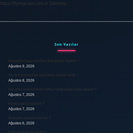
https://flyingcam.com.tr
Sitemap
Sidebar
Son Yazılar
Muhabbet kuşu yavrusu kaç günde tüylenir ?
Ağustos 9, 2026
Toz kondurmamak deyiminin anlamı nedir ?
Ağustos 8, 2026
Kurutma makinesinde kotlar hangi programda yıkanır ?
Ağustos 7, 2026
Kimin averajı yüksek ?
Ağustos 7, 2026
Boğazda parazit olur mu ?
Ağustos 6, 2026
Kubbet-ül-İslam nedir ?