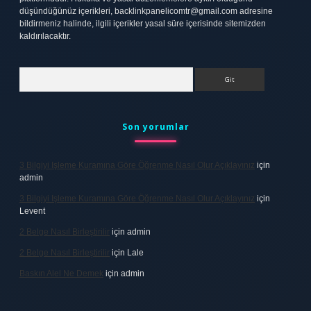
düşündüğünüz içerikleri,
backlinkpanelicomtr@gmail.com
adresine
bildirmeniz halinde, ilgili içerikler yasal süre içerisinde sitemizden
kaldırılacaktır.
Arama
Son yorumlar
3 Bilgiyi Işleme Kuramına Göre Öğrenme Nasıl Olur Açıklayınız
için
admin
3 Bilgiyi Işleme Kuramına Göre Öğrenme Nasıl Olur Açıklayınız
için
Levent
2 Belge Nasıl Birleştirilir
için
admin
2 Belge Nasıl Birleştirilir
için
Lale
Baskın Alel Ne Demek
için
admin