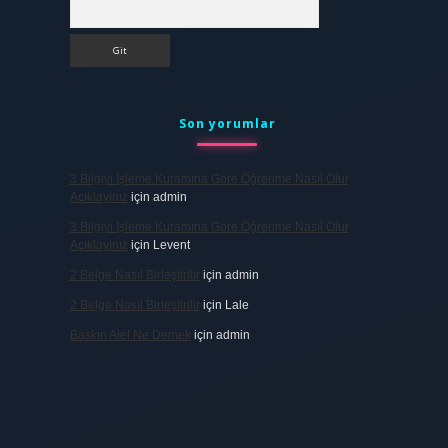
Arama
Son yorumlar
3 Bilgiyi Işleme Kuramına Göre Öğrenme Nasıl Olur
Açıklayınız
için
admin
3 Bilgiyi Işleme Kuramına Göre Öğrenme Nasıl Olur
Açıklayınız
için
Levent
2 Belge Nasıl Birleştirilir
için
admin
2 Belge Nasıl Birleştirilir
için
Lale
Baskın Alel Ne Demek
için
admin