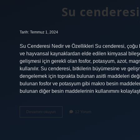
Su cenderesi 
Tarih: Temmuz 1, 2024
Su Cenderesi Nedir ve Özellikleri Su cenderesi, çoğu bi
ve hayvansal kaynaklardan elde edilen kimyasal bileşe
gelişmesi için gerekli olan fosfor, potasyum, azot, m
kullanılır. Su cenderesi, bitkilerin büyümesine ve geli
dengelemek için toprakta bulunan asitli maddeleri değiş
bulunan fosfor ve potasyum gibi makro besin maddelerini
bulunan diğer besin maddelerinin kullanımını kolaylaşt
Su
Devamını okuyun
12 Yorum
cenderesi
nedir
ozellikleri