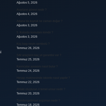
Ağustos 5, 2026
Avarların görevi nedir ?
Ağustos 4, 2026
Adana’da kuyruk ne zaman doğar ?
Ağustos 3, 2026
5. Kolordu komutanı kimdir ?
Ağustos 3, 2026
Koç başı neyin sembolü ?
Temmuz 26, 2026
i
Sıfır araçların kaç yıl garantisi var ?
Temmuz 25, 2026
Karıncalar yuvasını nasıl bulur ?
Temmuz 24, 2026
Hesap makinesinde iskonto nasıl yapılır ?
Temmuz 22, 2026
Ahlaki oluşturan 4 temel unsur nedir ?
Temmuz 20, 2026
Tümdengelimsel argüman nedir ?
Temmuz 18, 2026