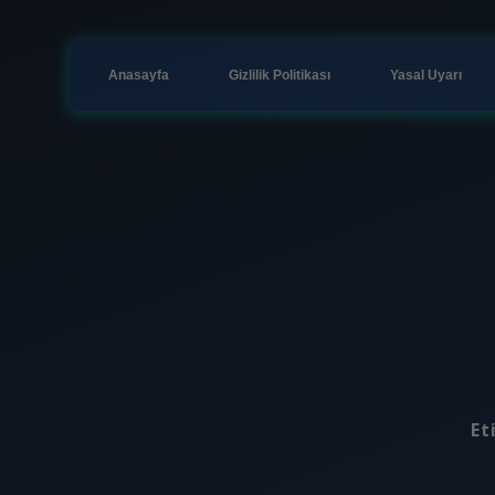
Anasayfa
Gizlilik Politikası
Yasal Uyarı
Et