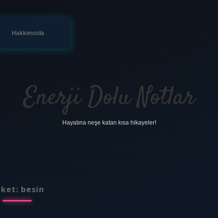
Hakkımızda
Enerji Dolu Notlar
Hayatına neşe katan kısa hikayeler!
iket:
besin