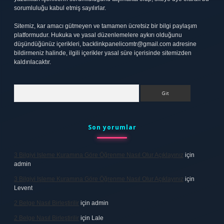
sorumluluğu kabul etmiş sayılırlar.
Sitemiz, kar amacı gütmeyen ve tamamen ücretsiz bir bilgi paylaşım
platformudur. Hukuka ve yasal düzenlemelere aykırı olduğunu
düşündüğünüz içerikleri,
backlinkpanelicomtr@gmail.com
adresine
bildirmeniz halinde, ilgili içerikler yasal süre içerisinde sitemizden
kaldırılacaktır.
Arama
Son yorumlar
3 Bilgiyi Işleme Kuramına Göre Öğrenme Nasıl Olur Açıklayınız
için
admin
3 Bilgiyi Işleme Kuramına Göre Öğrenme Nasıl Olur Açıklayınız
için
Levent
2 Belge Nasıl Birleştirilir
için
admin
2 Belge Nasıl Birleştirilir
için
Lale