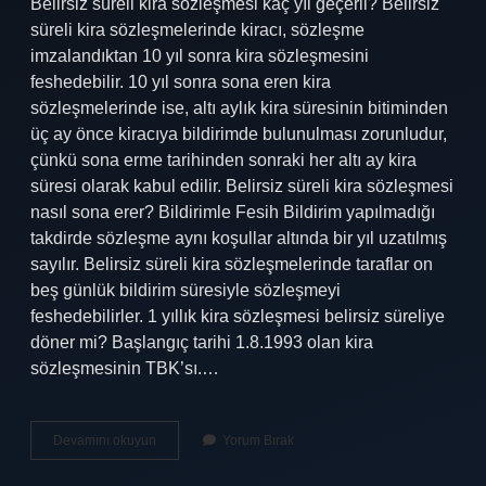
Belirsiz süreli kira sözleşmesi kaç yıl geçerli? Belirsiz
süreli kira sözleşmelerinde kiracı, sözleşme
imzalandıktan 10 yıl sonra kira sözleşmesini
feshedebilir. 10 yıl sonra sona eren kira
sözleşmelerinde ise, altı aylık kira süresinin bitiminden
üç ay önce kiracıya bildirimde bulunulması zorunludur,
çünkü sona erme tarihinden sonraki her altı ay kira
süresi olarak kabul edilir. Belirsiz süreli kira sözleşmesi
nasıl sona erer? Bildirimle Fesih Bildirim yapılmadığı
takdirde sözleşme aynı koşullar altında bir yıl uzatılmış
sayılır. Belirsiz süreli kira sözleşmelerinde taraflar on
beş günlük bildirim süresiyle sözleşmeyi
feshedebilirler. 1 yıllık kira sözleşmesi belirsiz süreliye
döner mi? Başlangıç ​​tarihi 1.8.1993 olan kira
sözleşmesinin TBK’sı.…
Belirsiz
Devamını okuyun
Yorum Bırak
Süreli
Kira