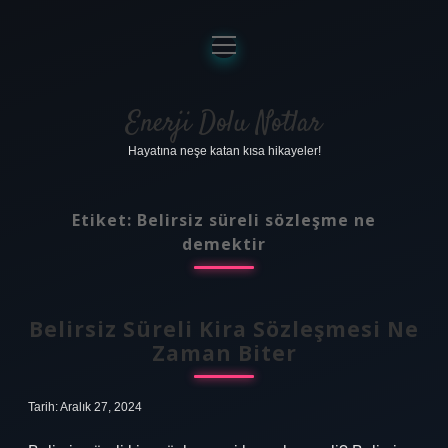
menüyü
aç
Anasayfa
Gizlilik Politikası
Enerji Dolu Notlar
Hayatına neşe katan kısa hikayeler!
Yasal Uyarı
Hakkımızda
Etiket:
Belirsiz süreli sözleşme ne
demektir
Belirsiz Süreli Kira Sözleşmesi Ne
Zaman Biter
Tarih: Aralık 27, 2024