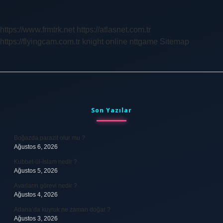
Sözleşmesi
Ne
Zaman
https://www.frmtrk.net
https://atlasnet.com.tr
Biter
https://flyingcam.com.tr
knight online
nttgame
Sitemap
Sidebar
Son Yazılar
Boğazda parazit olur mu ?
Ağustos 6, 2026
Kubbet-ül-İslam nedir ?
Ağustos 5, 2026
Avarların görevi nedir ?
Ağustos 4, 2026
Adana’da kuyruk ne zaman doğar ?
Ağustos 3, 2026