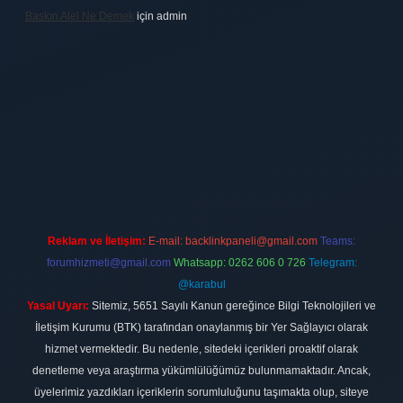
Baskın Alel Ne Demek
için
admin
ilbet
vdcasino firması
vdcasino
https://www.betexper.xyz/
betci giri
Reklam ve İletişim:
E-mail:
backlinkpaneli@gmail.com
Teams:
forumhizmeti@gmail.com
Whatsapp: 0262 606 0 726
Telegram:
@karabul
Yasal Uyarı:
Sitemiz, 5651 Sayılı Kanun gereğince Bilgi Teknolojileri ve
İletişim Kurumu (BTK) tarafından onaylanmış bir Yer Sağlayıcı olarak
hizmet vermektedir. Bu nedenle, sitedeki içerikleri proaktif olarak
denetleme veya araştırma yükümlülüğümüz bulunmamaktadır. Ancak,
üyelerimiz yazdıkları içeriklerin sorumluluğunu taşımakta olup, siteye