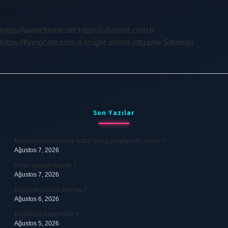
Sözleşmesi
Ne
Zaman
https://www.frmtrk.net
https://atlasnet.com.tr
Biter
https://flyingcam.com.tr
knight online
nttgame
Sitemap
Sidebar
Son Yazılar
Kurutma makinesinde kotlar hangi programda yıkanır ?
Ağustos 7, 2026
Kimin averajı yüksek ?
Ağustos 7, 2026
Boğazda parazit olur mu ?
Ağustos 6, 2026
Kubbet-ül-İslam nedir ?
Ağustos 5, 2026