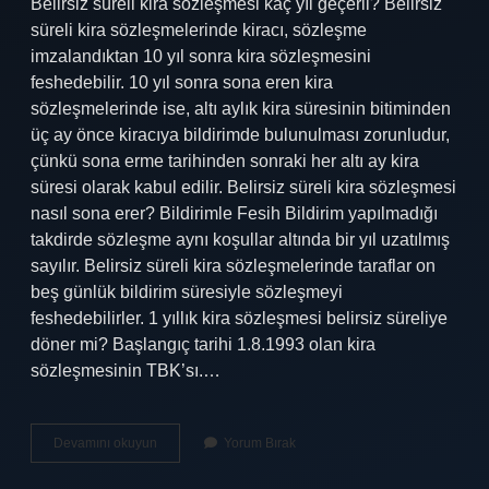
Belirsiz süreli kira sözleşmesi kaç yıl geçerli? Belirsiz
süreli kira sözleşmelerinde kiracı, sözleşme
imzalandıktan 10 yıl sonra kira sözleşmesini
feshedebilir. 10 yıl sonra sona eren kira
sözleşmelerinde ise, altı aylık kira süresinin bitiminden
üç ay önce kiracıya bildirimde bulunulması zorunludur,
çünkü sona erme tarihinden sonraki her altı ay kira
süresi olarak kabul edilir. Belirsiz süreli kira sözleşmesi
nasıl sona erer? Bildirimle Fesih Bildirim yapılmadığı
takdirde sözleşme aynı koşullar altında bir yıl uzatılmış
sayılır. Belirsiz süreli kira sözleşmelerinde taraflar on
beş günlük bildirim süresiyle sözleşmeyi
feshedebilirler. 1 yıllık kira sözleşmesi belirsiz süreliye
döner mi? Başlangıç ​​tarihi 1.8.1993 olan kira
sözleşmesinin TBK’sı.…
Belirsiz
Devamını okuyun
Yorum Bırak
Süreli
Kira