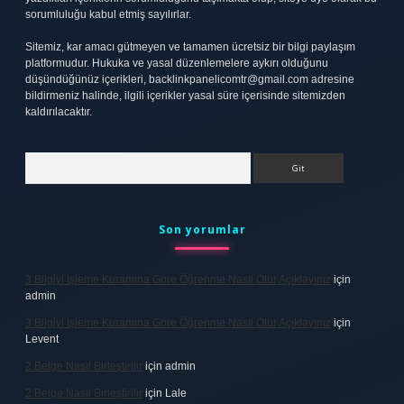
sorumluluğu kabul etmiş sayılırlar.
Sitemiz, kar amacı gütmeyen ve tamamen ücretsiz bir bilgi paylaşım
platformudur. Hukuka ve yasal düzenlemelere aykırı olduğunu
düşündüğünüz içerikleri,
backlinkpanelicomtr@gmail.com
adresine
bildirmeniz halinde, ilgili içerikler yasal süre içerisinde sitemizden
kaldırılacaktır.
Arama
Son yorumlar
3 Bilgiyi Işleme Kuramına Göre Öğrenme Nasıl Olur Açıklayınız
için
admin
3 Bilgiyi Işleme Kuramına Göre Öğrenme Nasıl Olur Açıklayınız
için
Levent
2 Belge Nasıl Birleştirilir
için
admin
2 Belge Nasıl Birleştirilir
için
Lale