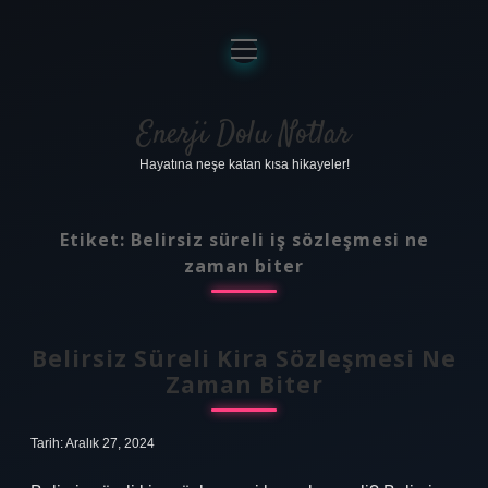
menüyü
aç
Anasayfa
Gizlilik Politikası
Enerji Dolu Notlar
Hayatına neşe katan kısa hikayeler!
Yasal Uyarı
Hakkımızda
Etiket:
Belirsiz süreli iş sözleşmesi ne
zaman biter
Belirsiz Süreli Kira Sözleşmesi Ne
Zaman Biter
Tarih: Aralık 27, 2024