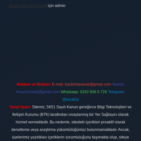
Baskın Alel Ne Demek
için
admin
ilbet
vdcasino firması
vdcasino
https://www.betexper.xyz/
betci giri
Reklam ve İletişim:
E-mail:
backlinkpaneli@gmail.com
Teams:
forumhizmeti@gmail.com
Whatsapp: 0262 606 0 726
Telegram:
@karabul
Yasal Uyarı:
Sitemiz, 5651 Sayılı Kanun gereğince Bilgi Teknolojileri ve
İletişim Kurumu (BTK) tarafından onaylanmış bir Yer Sağlayıcı olarak
hizmet vermektedir. Bu nedenle, sitedeki içerikleri proaktif olarak
denetleme veya araştırma yükümlülüğümüz bulunmamaktadır. Ancak,
üyelerimiz yazdıkları içeriklerin sorumluluğunu taşımakta olup, siteye