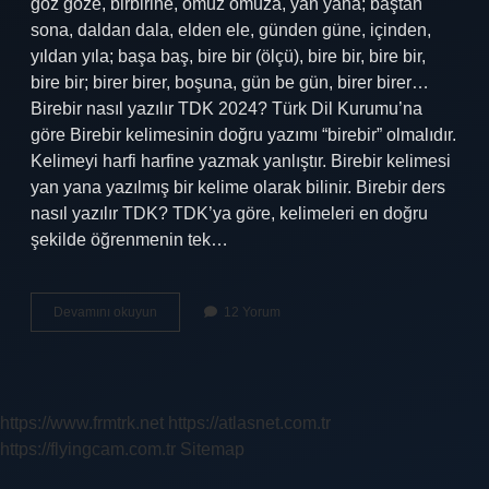
göz göze, birbirine, omuz omuza, yan yana; baştan
sona, daldan dala, elden ele, günden güne, içinden,
yıldan yıla; başa baş, bire bir (ölçü), bire bir, bire bir,
bire bir; birer birer, boşuna, gün be gün, birer birer…
Birebir nasıl yazılır TDK 2024? Türk Dil Kurumu’na
göre Birebir kelimesinin doğru yazımı “birebir” olmalıdır.
Kelimeyi harfi harfine yazmak yanlıştır. Birebir kelimesi
yan yana yazılmış bir kelime olarak bilinir. Birebir ders
nasıl yazılır TDK? TDK’ya göre, kelimeleri en doğru
şekilde öğrenmenin tek…
Birebir
Devamını okuyun
12 Yorum
Nasıl
Yazılır
https://www.frmtrk.net
https://atlasnet.com.tr
https://flyingcam.com.tr
Sitemap