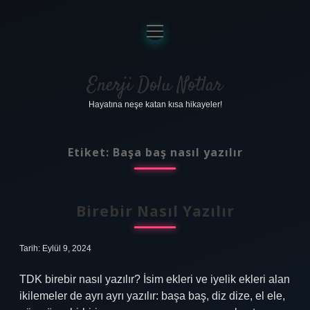
menüyü
aç
Anasayfa
Gizlilik Politikası
Enerji Dolu Notlar
Hayatına neşe katan kısa hikayeler!
Yasal Uyarı
Hakkımızda
Etiket:
Başa baş nasıl yazılır
Birebir Nasıl Yazılır
Tarih: Eylül 9, 2024
TDK birebir nasıl yazılır? İsim ekleri ve iyelik ekleri alan
ikilemeler de ayrı ayrı yazılır: başa baş, diz dize, el ele,