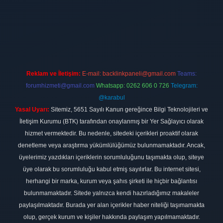
ilbet
vdcasino firması
vdcasino
https://www.betexper.xyz/
betci giri
Reklam ve İletişim:
E-mail:
backlinkpaneli@gmail.com
Teams:
forumhizmeti@gmail.com
Whatsapp: 0262 606 0 726
Telegram:
@karabul
Yasal Uyarı:
Sitemiz, 5651 Sayılı Kanun gereğince Bilgi Teknolojileri ve
İletişim Kurumu (BTK) tarafından onaylanmış bir Yer Sağlayıcı olarak
hizmet vermektedir. Bu nedenle, sitedeki içerikleri proaktif olarak
denetleme veya araştırma yükümlülüğümüz bulunmamaktadır. Ancak,
üyelerimiz yazdıkları içeriklerin sorumluluğunu taşımakta olup, siteye
üye olarak bu sorumluluğu kabul etmiş sayılırlar. Bu internet sitesi,
herhangi bir marka, kurum veya şahıs şirketi ile hiçbir bağlantısı
bulunmamaktadır. Sitede yalnızca kendi hazırladığımız makaleler
paylaşılmaktadır. Burada yer alan içerikler haber niteliği taşımamakta
olup, gerçek kurum ve kişiler hakkında paylaşım yapılmamaktadır.