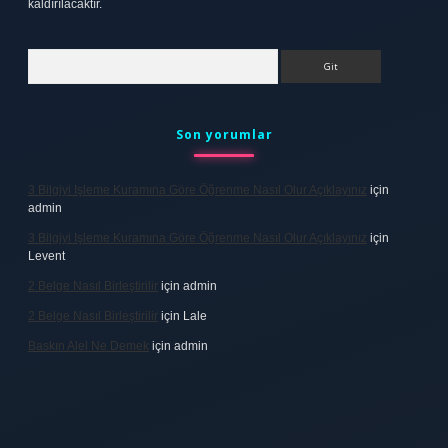
kaldırılacaktır.
Arama
Son yorumlar
3 Bilgiyi Işleme Kuramına Göre Öğrenme Nasıl Olur Açıklayınız
için
admin
3 Bilgiyi Işleme Kuramına Göre Öğrenme Nasıl Olur Açıklayınız
için
Levent
2 Belge Nasıl Birleştirilir
için
admin
2 Belge Nasıl Birleştirilir
için
Lale
Baskın Alel Ne Demek
için
admin