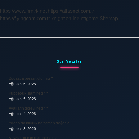
Ne
Için
https://www.frmtrk.net
https://atlasnet.com.tr
Okunur
https://flyingcam.com.tr
knight online
nttgame
Sitemap
Sidebar
Son Yazılar
Boğazda parazit olur mu ?
Ağustos 6, 2026
Kubbet-ül-İslam nedir ?
Ağustos 5, 2026
Avarların görevi nedir ?
Ağustos 4, 2026
Adana’da kuyruk ne zaman doğar ?
Ağustos 3, 2026
5. Kolordu komutanı kimdir ?