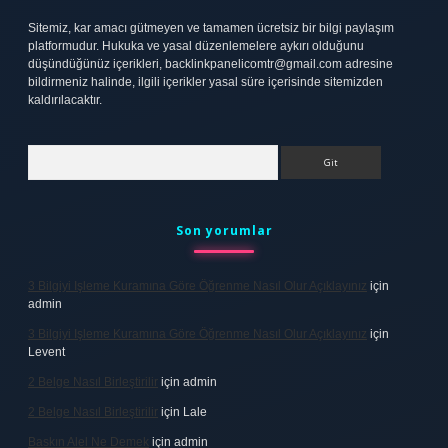
Sitemiz, kar amacı gütmeyen ve tamamen ücretsiz bir bilgi paylaşım
platformudur. Hukuka ve yasal düzenlemelere aykırı olduğunu
düşündüğünüz içerikleri,
backlinkpanelicomtr@gmail.com
adresine
bildirmeniz halinde, ilgili içerikler yasal süre içerisinde sitemizden
kaldırılacaktır.
Arama
Son yorumlar
3 Bilgiyi Işleme Kuramına Göre Öğrenme Nasıl Olur Açıklayınız
için
admin
3 Bilgiyi Işleme Kuramına Göre Öğrenme Nasıl Olur Açıklayınız
için
Levent
2 Belge Nasıl Birleştirilir
için
admin
2 Belge Nasıl Birleştirilir
için
Lale
Baskın Alel Ne Demek
için
admin