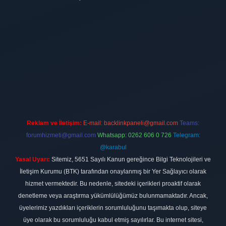
ilbet
vdcasino firması
vdcasino
https://www.betexper.xyz/
betci giri
Reklam ve İletişim:
E-mail:
backlinkpaneli@gmail.com
Teams:
forumhizmeti@gmail.com
Whatsapp: 0262 606 0 726
Telegram:
@karabul
Yasal Uyarı:
Sitemiz, 5651 Sayılı Kanun gereğince Bilgi Teknolojileri ve
İletişim Kurumu (BTK) tarafından onaylanmış bir Yer Sağlayıcı olarak
hizmet vermektedir. Bu nedenle, sitedeki içerikleri proaktif olarak
denetleme veya araştırma yükümlülüğümüz bulunmamaktadır. Ancak,
üyelerimiz yazdıkları içeriklerin sorumluluğunu taşımakta olup, siteye
üye olarak bu sorumluluğu kabul etmiş sayılırlar. Bu internet sitesi,