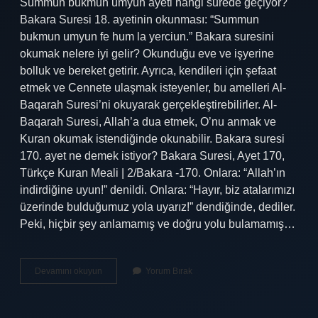
Summun bukmun umyun ayeti hangi surede geçiyor?
Bakara Suresi 18. ayetinin okunması: “Summun
bukmun umyun fe hum la yerciun.” Bakara suresini
okumak nelere iyi gelir? Okunduğu eve ve işyerine
bolluk ve bereket getirir. Ayrıca, kendileri için şefaat
etmek ve Cennete ulaşmak isteyenler, bu amelleri Al-
Baqarah Suresi’ni okuyarak gerçekleştirebilirler. Al-
Baqarah Suresi, Allah’a dua etmek, O’nu anmak ve
Kuran okumak istendiğinde okunabilir. Bakara suresi
170. ayet ne demek istiyor? Bakara Suresi, Ayet 170,
Türkçe Kuran Meali | 2/Bakara -170. Onlara: “Allah’ın
indirdiğine uyun!” denildi. Onlara: “Hayır, biz atalarımızı
üzerinde bulduğumuz yola uyarız!” dendiğinde, dediler.
Peki, hiçbir şey anlamamış ve doğru yolu bulamamış…
Bakara
Devamını okuyun
Yorum Bırak
Suresi
171
Ayet