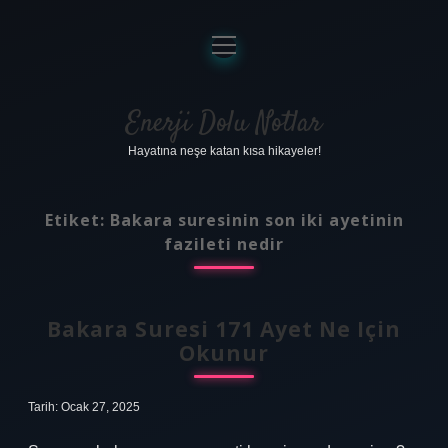
menüyü
aç
Anasayfa
Gizlilik Politikası
Enerji Dolu Notlar
Hayatına neşe katan kısa hikayeler!
Yasal Uyarı
Hakkımızda
Etiket:
Bakara suresinin son iki ayetinin
fazileti nedir
Bakara Suresi 171 Ayet Ne Için
Okunur
Tarih: Ocak 27, 2025