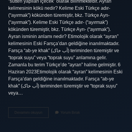
“sütten yapılan içecek” olarak bilinmektedir. Ayran
kelimesinin kökü nedir? Kelime Eski Türkçe adır-
(“ayırmak”) kökünden türemiştir, bkz. Türkçe Ayrı-
(“ayırmak”). Kelime Eski Türkçe adır- (“ayırmak”)
kökünden türemiştir, bkz. Türkçe Ayrı- (“ayırmak”).
Ayran isminin anlamı nedir? Etimolojik olarak “ayran”
kelimesinin Eski Farsça’dan geldiğine inanılmaktadır.
Farsça “ab-ye khak” (آب خاک) teriminden türemiştir ve
“toprak suyu” veya “toprak suyu” anlamına gelir.
Zamanla bu terim Türkçe’de “ayran” haline gelmiştir. 6
Haziran 2023Etimolojik olarak “ayran” kelimesinin Eski
Farsça’dan geldiğine inanılmaktadır. Farsça “ab-ye
khak” (آب خاک) teriminden türemiştir ve “toprak suyu”
veya…
Ayran
Devamını okuyun
Yorum Bırak
Ismi
Nereden
Gelir