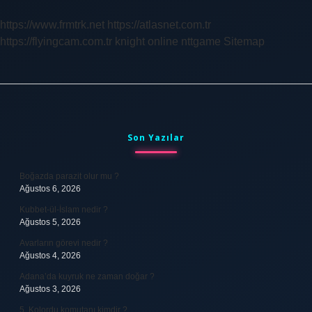
https://www.frmtrk.net
https://atlasnet.com.tr
https://flyingcam.com.tr
knight online
nttgame
Sitemap
Sidebar
Son Yazılar
Boğazda parazit olur mu ?
Ağustos 6, 2026
Kubbet-ül-İslam nedir ?
Ağustos 5, 2026
Avarların görevi nedir ?
Ağustos 4, 2026
Adana’da kuyruk ne zaman doğar ?
Ağustos 3, 2026
5. Kolordu komutanı kimdir ?