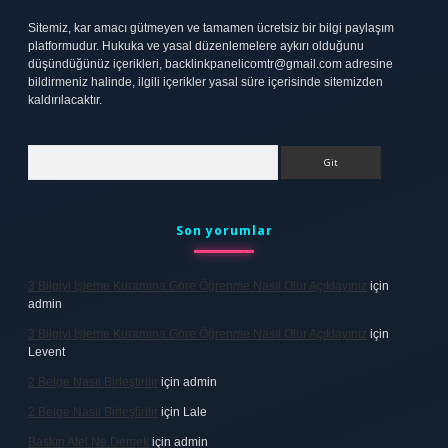
Sitemiz, kar amacı gütmeyen ve tamamen ücretsiz bir bilgi paylaşım
platformudur. Hukuka ve yasal düzenlemelere aykırı olduğunu
düşündüğünüz içerikleri,
backlinkpanelicomtr@gmail.com
adresine
bildirmeniz halinde, ilgili içerikler yasal süre içerisinde sitemizden
kaldırılacaktır.
Arama
Son yorumlar
3 Bilgiyi Işleme Kuramına Göre Öğrenme Nasıl Olur Açıklayınız
için
admin
3 Bilgiyi Işleme Kuramına Göre Öğrenme Nasıl Olur Açıklayınız
için
Levent
2 Belge Nasıl Birleştirilir
için
admin
2 Belge Nasıl Birleştirilir
için
Lale
Baskın Alel Ne Demek
için
admin