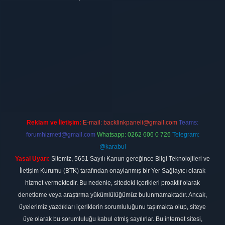
ilbet
vdcasino firması
vdcasino
https://www.betexper.xyz/
betci giri
Reklam ve İletişim:
E-mail:
backlinkpaneli@gmail.com
Teams:
forumhizmeti@gmail.com
Whatsapp: 0262 606 0 726
Telegram:
@karabul
Yasal Uyarı:
Sitemiz, 5651 Sayılı Kanun gereğince Bilgi Teknolojileri ve
İletişim Kurumu (BTK) tarafından onaylanmış bir Yer Sağlayıcı olarak
hizmet vermektedir. Bu nedenle, sitedeki içerikleri proaktif olarak
denetleme veya araştırma yükümlülüğümüz bulunmamaktadır. Ancak,
üyelerimiz yazdıkları içeriklerin sorumluluğunu taşımakta olup, siteye
üye olarak bu sorumluluğu kabul etmiş sayılırlar. Bu internet sitesi,