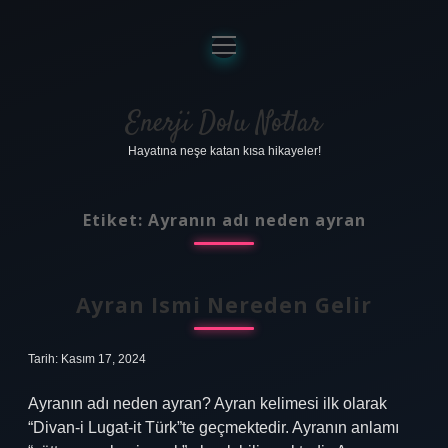
menüyü
aç
Anasayfa
Gizlilik Politikası
Enerji Dolu Notlar
Hayatına neşe katan kısa hikayeler!
Yasal Uyarı
Hakkımızda
Etiket:
Ayranın adı neden ayran
Ayran Ismi Nereden Gelir
Tarih: Kasım 17, 2024
Ayranın adı neden ayran? Ayran kelimesi ilk olarak
“Divan-i Lugat-it Türk”te geçmektedir. Ayranın anlamı