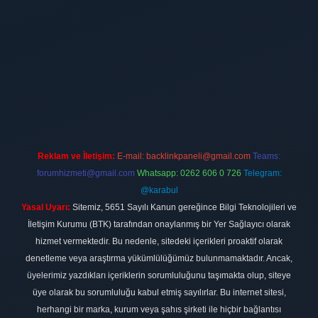
ilbet
vdcasino firması
vdcasino
https://www.betexper.xyz/
betci giri
Reklam ve İletişim:
E-mail:
backlinkpaneli@gmail.com
Teams:
forumhizmeti@gmail.com
Whatsapp: 0262 606 0 726
Telegram:
@karabul
Yasal Uyarı:
Sitemiz, 5651 Sayılı Kanun gereğince Bilgi Teknolojileri ve
İletişim Kurumu (BTK) tarafından onaylanmış bir Yer Sağlayıcı olarak
hizmet vermektedir. Bu nedenle, sitedeki içerikleri proaktif olarak
denetleme veya araştırma yükümlülüğümüz bulunmamaktadır. Ancak,
üyelerimiz yazdıkları içeriklerin sorumluluğunu taşımakta olup, siteye
üye olarak bu sorumluluğu kabul etmiş sayılırlar. Bu internet sitesi,
herhangi bir marka, kurum veya şahıs şirketi ile hiçbir bağlantısı