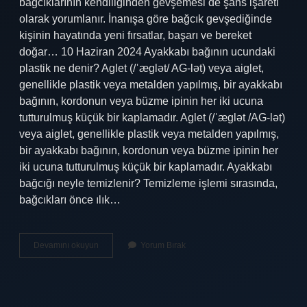
bağcıklarının kendiliğinden gevşemesi de şans işareti
olarak yorumlanır. İnanışa göre bağcık gevşediğinde
kişinin hayatında yeni fırsatlar, başarı ve bereket
doğar… 10 Haziran 2024 Ayakkabı bağının ucundaki
plastik ne denir? Aglet (/ˈæɡlət/ AG-lət) veya aiglet,
genellikle plastik veya metalden yapılmış, bir ayakkabı
bağının, kordonun veya büzme ipinin her iki ucuna
tutturulmuş küçük bir kaplamadır. Aglet (/ˈæɡlət /AG-lət)
veya aiglet, genellikle plastik veya metalden yapılmış,
bir ayakkabı bağının, kordonun veya büzme ipinin her
iki ucuna tutturulmuş küçük bir kaplamadır. Ayakkabı
bağcığı neyle temizlenir? Temizleme işlemi sırasında,
bağcıkları önce ılık…
Ayakkabı
Devamını okuyun
Yorum Bırak
Bağı
Neden
Çözülür