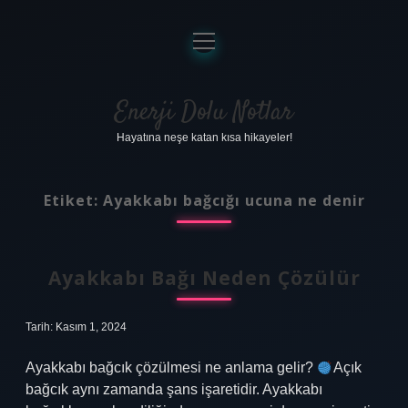
menüyü
aç
Anasayfa
Gizlilik Politikası
Enerji Dolu Notlar
Hayatına neşe katan kısa hikayeler!
Yasal Uyarı
Hakkımızda
Etiket:
Ayakkabı bağcığı ucuna ne denir
Ayakkabı Bağı Neden Çözülür
Tarih: Kasım 1, 2024
Ayakkabı bağcık çözülmesi ne anlama gelir?
Açık
bağcık aynı zamanda şans işaretidir. Ayakkabı