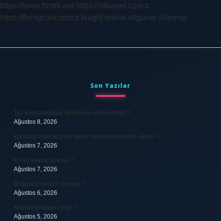
https://www.frmtrk.net
https://atlasnet.com.tr
https://flyingcam.com.tr
knight online
nttgame
Sitemap
Sidebar
Son Yazılar
Toz kondurmamak deyiminin anlamı nedir ?
Ağustos 8, 2026
Kurutma makinesinde kotlar hangi programda yıkanır ?
Ağustos 7, 2026
Kimin averajı yüksek ?
Ağustos 7, 2026
Boğazda parazit olur mu ?
Ağustos 6, 2026
Kubbet-ül-İslam nedir ?
Ağustos 5, 2026