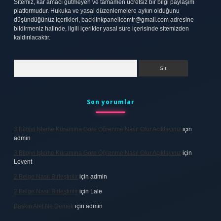
Sitemiz, kar amacı gütmeyen ve tamamen ücretsiz bir bilgi paylaşım
platformudur. Hukuka ve yasal düzenlemelere aykırı olduğunu
düşündüğünüz içerikleri,
backlinkpanelicomtr@gmail.com
adresine
bildirmeniz halinde, ilgili içerikler yasal süre içerisinde sitemizden
kaldırılacaktır.
Arama
Son yorumlar
3 Bilgiyi Işleme Kuramına Göre Öğrenme Nasıl Olur Açıklayınız
için
admin
3 Bilgiyi Işleme Kuramına Göre Öğrenme Nasıl Olur Açıklayınız
için
Levent
2 Belge Nasıl Birleştirilir
için
admin
2 Belge Nasıl Birleştirilir
için
Lale
Baskın Alel Ne Demek
için
admin