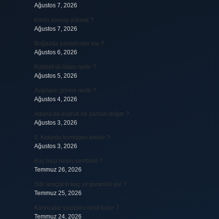
Ağustos 7, 2026
Kimin averajı yüksek ?
Ağustos 7, 2026
Boğazda parazit olur mu ?
Ağustos 6, 2026
Kubbet-ül-İslam nedir ?
Ağustos 5, 2026
Avarların görevi nedir ?
Ağustos 4, 2026
Adana’da kuyruk ne zaman doğar ?
Ağustos 3, 2026
5. Kolordu komutanı kimdir ?
Ağustos 3, 2026
Koç başı neyin sembolü ?
Temmuz 26, 2026
Sıfır araçların kaç yıl garantisi var ?
Temmuz 25, 2026
Karıncalar yuvasını nasıl bulur ?
Temmuz 24, 2026