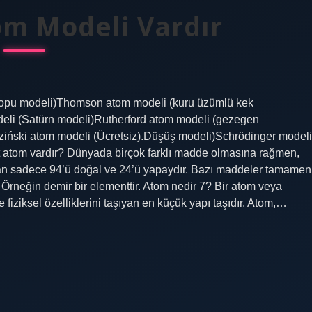
om Modeli Vardır
o topu modeli)Thomson atom modeli (kuru üzümlü kek
eli (Satürn modeli)Rutherford atom modeli (gezegen
ziński atom modeli (Ücretsiz).Düşüş modeli)Schrödinger modeli
t atom vardır? Dünyada birçok farklı madde olmasına rağmen,
rdan sadece 94’ü doğal ve 24’ü yapaydır. Bazı maddeler tamamen
Örneğin demir bir elementtir. Atom nedir 7? Bir atom veya
fiziksel özelliklerini taşıyan en küçük yapı taşıdır. Atom,…