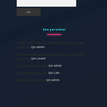
Arama
Son yorumlar
3 Bilgiyi Işleme Kuramına Göre Öğrenme Nasıl Olur
Açıklayınız
için
admin
3 Bilgiyi Işleme Kuramına Göre Öğrenme Nasıl Olur
Açıklayınız
için
Levent
2 Belge Nasıl Birleştirilir
için
admin
2 Belge Nasıl Birleştirilir
için
Lale
Baskın Alel Ne Demek
için
admin