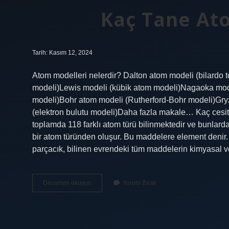
Kaç Tane At
Tarih: Kasım 12, 2024
Atom modelleri nelerdir? Dalton atom modeli (bilard
modeli)Lewis modeli (kübik atom modeli)Nagaoka mod
modeli)Bohr atom modeli (Rutherford-Bohr modeli)Gry
(elektron bulutu modeli)Daha fazla makale… Kaç cesi
toplamda 118 farklı atom türü bilinmektedir ve bunla
bir atom türünden oluşur. Bu maddelere element denir. 
parçacık, bilinen evrendeki tüm maddelerin kimyasal ve 
Kaç
Devamını okuyun
Yorum Bırak
Tane
Atom
Modeli
Vardır