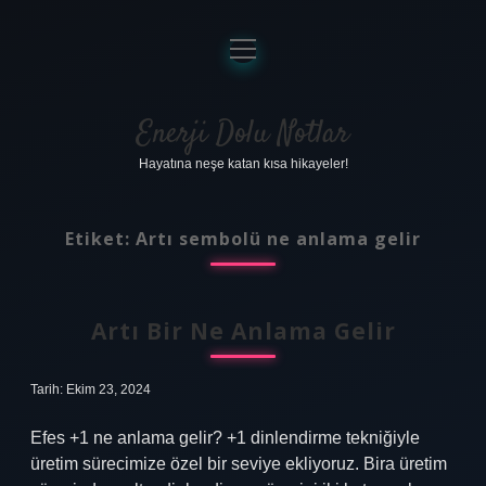
menüyü
aç
Anasayfa
Gizlilik Politikası
Enerji Dolu Notlar
Hayatına neşe katan kısa hikayeler!
Yasal Uyarı
Hakkımızda
Etiket:
Artı sembolü ne anlama gelir
Artı Bir Ne Anlama Gelir
Tarih: Ekim 23, 2024
Efes +1 ne anlama gelir? +1 dinlendirme tekniğiyle
üretim sürecimize özel bir seviye ekliyoruz. Bira üretim