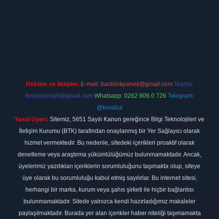
ilbet
vdcasino firması
vdcasino
https://www.betexper.xyz/
betci giri
Reklam ve İletişim:
E-mail:
backlinkpaneli@gmail.com
Teams:
forumhizmeti@gmail.com
Whatsapp: 0262 606 0 726
Telegram:
@karabul
Yasal Uyarı:
Sitemiz, 5651 Sayılı Kanun gereğince Bilgi Teknolojileri ve
İletişim Kurumu (BTK) tarafından onaylanmış bir Yer Sağlayıcı olarak
hizmet vermektedir. Bu nedenle, sitedeki içerikleri proaktif olarak
denetleme veya araştırma yükümlülüğümüz bulunmamaktadır. Ancak,
üyelerimiz yazdıkları içeriklerin sorumluluğunu taşımakta olup, siteye
üye olarak bu sorumluluğu kabul etmiş sayılırlar. Bu internet sitesi,
herhangi bir marka, kurum veya şahıs şirketi ile hiçbir bağlantısı
bulunmamaktadır. Sitede yalnızca kendi hazırladığımız makaleler
paylaşılmaktadır. Burada yer alan içerikler haber niteliği taşımamakta