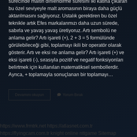
sürecinde maltın dinlendirme süresini iki katına çıkaran
bu özel seviyeyle malt aromasının biraya daha güçlü
aktarılmasını sağlıyoruz. Ustalık gerektiren bu özel
teknikle artık Efes markalarımızı daha uzun sürede,
sabırla ve yavaş yavaş üretiyoruz. Artı sembolü ne
anlama gelir? Artı işareti (+), 2 + 3 = 5 formülünde
görülebileceği gibi, toplamayı ikili bir operatör olarak
gösterir. Artı ve eksi ne anlama gelir? Artı işareti (+) ve
eksi işareti (-), sırasıyla pozitif ve negatif fonksiyonları
belirtmek için kullanılan matematiksel sembollerdir.
Ayrıca, + toplamayla sonuçlanan bir toplamayı…
Artı
Devamını okuyun
Yorum Bırak
Bir
Ne
Anlama
Gelir
https://www.frmtrk.net
https://atlasnet.com.tr
https://flyingcam.com.tr
knight online
nttgame
Sitemap