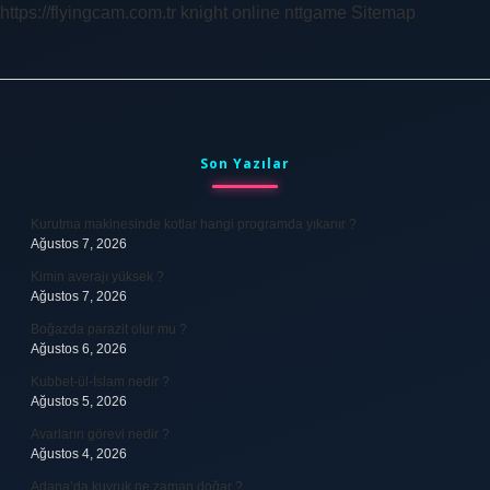
https://flyingcam.com.tr
knight online
nttgame
Sitemap
Sidebar
Son Yazılar
Kurutma makinesinde kotlar hangi programda yıkanır ?
Ağustos 7, 2026
Kimin averajı yüksek ?
Ağustos 7, 2026
Boğazda parazit olur mu ?
Ağustos 6, 2026
Kubbet-ül-İslam nedir ?
Ağustos 5, 2026
Avarların görevi nedir ?
Ağustos 4, 2026
Adana’da kuyruk ne zaman doğar ?