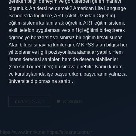
gereken bilgi, deneyim ve görüşlerden gelen manevi
olgunluk. Art dersi ne demek? American Life Language
Schools’da İngilizce, ART (Aktif Uzaktan Öğretim)
eğitim sistemi kullanılarak öğretilir. ART eğitim sistemi,
akıllı telefon uygulaması ve sınıf içi eğitimi birleştirerek
öğrenciye benzersiz ve sınırsız bir eğitim fırsatı sunar.
Alan bilgisi sınavına kimler girer? KPSS alan bilgisi her
yıl toplanır ve ilgili pozisyonlara atamalar yapılır. Hem
lisans derecesi sahipleri hem de derece alabilenler
(son sınıf öğrencileri) bu sınava girebilir. Kamu kurum
ve kuruluşlarında işe başvururken, başvuranın yalnızca
üniversite diplomasına sahip…
Art
Devamını okuyun
Yorum Bırak
Alan
Bilgisi
Ne
Demek
https://www.frmtrk.net
https://atlasnet.com.tr