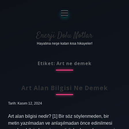
menüyü
aç
Anasayfa
Gizlilik Politikası
Enerji Dolu Notlar
Hayatına neşe katan kısa hikayeler!
Yasal Uyarı
Hakkımızda
Etiket:
Art ne demek
Art Alan Bilgisi Ne Demek
Tarih: Kasım 12, 2024
Art alan bilgisi nedir? [1] Bir söz söylenmeden, bir
metin yazılmadan ve anlaşılmadan önce edinilmesi