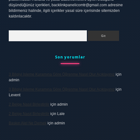
düşündüğünüz içerikleri,
backlinkpanelicomtr@gmail.com
adresine
bildirmeniz halinde, ilgili içerikler yasal süre içerisinde sitemizden
kaldırılacaktır.
Arama
Son yorumlar
3 Bilgiyi Işleme Kuramına Göre Öğrenme Nasıl Olur Açıklayınız
için
admin
3 Bilgiyi Işleme Kuramına Göre Öğrenme Nasıl Olur Açıklayınız
için
Levent
2 Belge Nasıl Birleştirilir
için
admin
2 Belge Nasıl Birleştirilir
için
Lale
Baskın Alel Ne Demek
için
admin