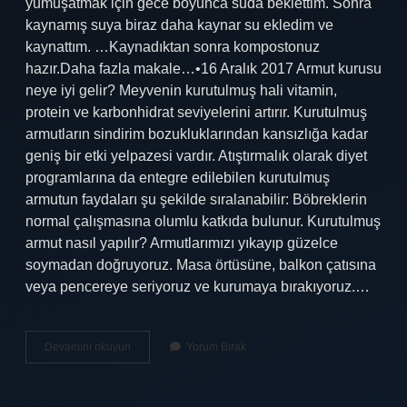
yumuşatmak için gece boyunca suda beklettim. Sonra
kaynamış suya biraz daha kaynar su ekledim ve
kaynattım. …Kaynadıktan sonra kompostonuz
hazır.Daha fazla makale…•16 Aralık 2017 Armut kurusu
neye iyi gelir? Meyvenin kurutulmuş hali vitamin,
protein ve karbonhidrat seviyelerini artırır. Kurutulmuş
armutların sindirim bozukluklarından kansızlığa kadar
geniş bir etki yelpazesi vardır. Atıştırmalık olarak diyet
programlarına da entegre edilebilen kurutulmuş
armutun faydaları şu şekilde sıralanabilir: Böbreklerin
normal çalışmasına olumlu katkıda bulunur. Kurutulmuş
armut nasıl yapılır? Armutlarımızı yıkayıp güzelce
soymadan doğruyoruz. Masa örtüsüne, balkon çatısına
veya pencereye seriyoruz ve kurumaya bırakıyoruz.…
Armut
Devamını okuyun
Yorum Bırak
Kurusu
Nasıl
Tüketilir