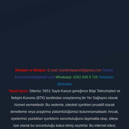
ilbet
vdcasino firması
vdcasino
https://www.betexper.xyz/
betci giri
Reklam ve İletişim:
E-mail:
backlinkpaneli@gmail.com
Teams:
forumhizmeti@gmail.com
Whatsapp: 0262 606 0 726
Telegram:
@karabul
Yasal Uyarı:
Sitemiz, 5651 Sayılı Kanun gereğince Bilgi Teknolojileri ve
İletişim Kurumu (BTK) tarafından onaylanmış bir Yer Sağlayıcı olarak
hizmet vermektedir. Bu nedenle, sitedeki içerikleri proaktif olarak
denetleme veya araştırma yükümlülüğümüz bulunmamaktadır. Ancak,
üyelerimiz yazdıkları içeriklerin sorumluluğunu taşımakta olup, siteye
üye olarak bu sorumluluğu kabul etmiş sayılırlar. Bu internet sitesi,