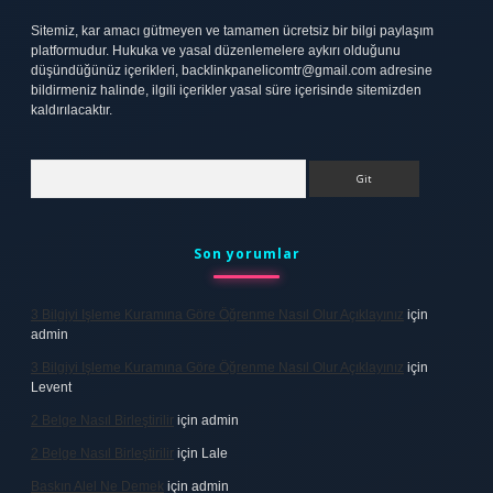
Sitemiz, kar amacı gütmeyen ve tamamen ücretsiz bir bilgi paylaşım
platformudur. Hukuka ve yasal düzenlemelere aykırı olduğunu
düşündüğünüz içerikleri,
backlinkpanelicomtr@gmail.com
adresine
bildirmeniz halinde, ilgili içerikler yasal süre içerisinde sitemizden
kaldırılacaktır.
Arama
Son yorumlar
3 Bilgiyi Işleme Kuramına Göre Öğrenme Nasıl Olur Açıklayınız
için
admin
3 Bilgiyi Işleme Kuramına Göre Öğrenme Nasıl Olur Açıklayınız
için
Levent
2 Belge Nasıl Birleştirilir
için
admin
2 Belge Nasıl Birleştirilir
için
Lale
Baskın Alel Ne Demek
için
admin