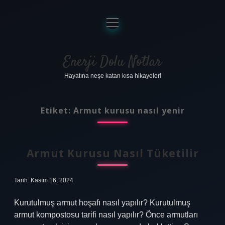
menüyü
aç
Anasayfa
Gizlilik Politikası
Enerji Dolu Notlar
Hayatına neşe katan kısa hikayeler!
Yasal Uyarı
Hakkımızda
Etiket:
Armut kurusu nasıl yenir
Armut Kurusu Nasıl Tüketilir
Tarih: Kasım 16, 2024
Kurutulmuş armut hoşafı nasıl yapılır? Kurutulmuş
armut kompostosu tarifi nasıl yapılır? Önce armutları