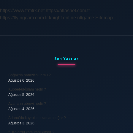
https://www.frmtrk.net
https://atlasnet.com.tr
https://flyingcam.com.tr
knight online
nttgame
Sitemap
Sidebar
Son Yazılar
Boğazda parazit olur mu ?
Ağustos 6, 2026
Kubbet-ül-İslam nedir ?
Ağustos 5, 2026
Avarların görevi nedir ?
Ağustos 4, 2026
Adana’da kuyruk ne zaman doğar ?
Ağustos 3, 2026
5. Kolordu komutanı kimdir ?