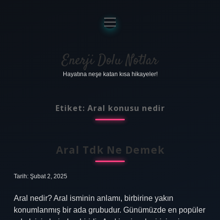
menüyü
aç
Anasayfa
Gizlilik Politikası
Enerji Dolu Notlar
Hayatına neşe katan kısa hikayeler!
Yasal Uyarı
Hakkımızda
Etiket:
Aral konusu nedir
Aral Tdk Ne Demek
Tarih: Şubat 2, 2025
Aral nedir? Aral isminin anlamı, birbirine yakın
konumlanmış bir ada grubudur. Günümüzde en popüler