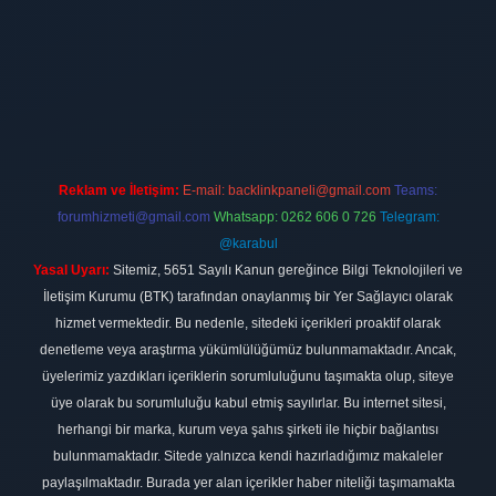
ilbet
vdcasino firması
vdcasino
https://www.betexper.xyz/
betci giri
Reklam ve İletişim:
E-mail:
backlinkpaneli@gmail.com
Teams:
forumhizmeti@gmail.com
Whatsapp: 0262 606 0 726
Telegram:
@karabul
Yasal Uyarı:
Sitemiz, 5651 Sayılı Kanun gereğince Bilgi Teknolojileri ve
İletişim Kurumu (BTK) tarafından onaylanmış bir Yer Sağlayıcı olarak
hizmet vermektedir. Bu nedenle, sitedeki içerikleri proaktif olarak
denetleme veya araştırma yükümlülüğümüz bulunmamaktadır. Ancak,
üyelerimiz yazdıkları içeriklerin sorumluluğunu taşımakta olup, siteye
üye olarak bu sorumluluğu kabul etmiş sayılırlar. Bu internet sitesi,
herhangi bir marka, kurum veya şahıs şirketi ile hiçbir bağlantısı
bulunmamaktadır. Sitede yalnızca kendi hazırladığımız makaleler
paylaşılmaktadır. Burada yer alan içerikler haber niteliği taşımamakta