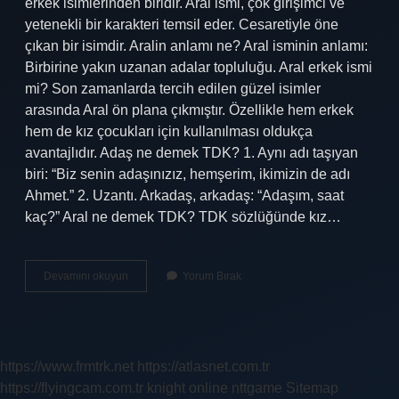
erkek isimlerinden biridir. Aral ismi, çok girişimci ve
yetenekli bir karakteri temsil eder. Cesaretiyle öne
çıkan bir isimdir. Aralin anlamı ne? Aral isminin anlamı:
Birbirine yakın uzanan adalar topluluğu. Aral erkek ismi
mi? Son zamanlarda tercih edilen güzel isimler
arasında Aral ön plana çıkmıştır. Özellikle hem erkek
hem de kız çocukları için kullanılması oldukça
avantajlıdır. Adaş ne demek TDK? 1. Aynı adı taşıyan
biri: “Biz senin adaşınızız, hemşerim, ikimizin de adı
Ahmet.” 2. Uzantı. Arkadaş, arkadaş: “Adaşım, saat
kaç?” Aral ne demek TDK? TDK sözlüğünde kız…
Aral
Devamını okuyun
Yorum Bırak
Tdk
Ne
Demek
https://www.frmtrk.net
https://atlasnet.com.tr
https://flyingcam.com.tr
knight online
nttgame
Sitemap