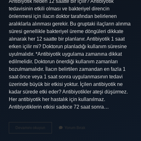
Antibiyotik neden 12 saatte bir içilir? Antibiyotik
tedavisinin etkili olması ve bakteriyel direncin
önlenmesi için ilacın doktor tarafından belirlenen
aralıklarla alınması gerekir. Bu gruptaki ilaçların alınma
süresi genellikle bakteriyel üreme döngüleri dikkate
alınarak her 12 saatte bir planlanır. Antibiyotik 1 saat
erken içilir mi? Doktorun planladığı kullanım süresine
uyulmalıdır. *Antibiyotik uygulama zamanına dikkat
edilmelidir. Doktorun önerdiği kullanım zamanları
bozulmamalıdır. İlacın belirtilen zamandan en fazla 1
saat önce veya 1 saat sonra uygulanmasının tedavi
üzerinde büyük bir etkisi yoktur. İçilen antibiyotik ne
kadar sürede etki eder? Antibiyotikler ateşi düşürmez.
Her antibiyotik her hastalık için kullanılmaz.
Antibiyotiklerin etkisi sadece 72 saat sonra…
500
Devamını okuyun
Yorum Bırak
Mg
Antibiyotik