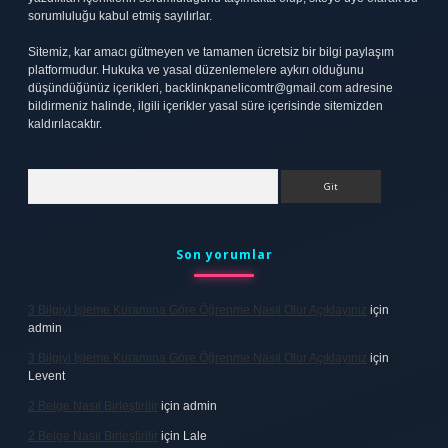
sorumluluğu kabul etmiş sayılırlar.
Sitemiz, kar amacı gütmeyen ve tamamen ücretsiz bir bilgi paylaşım
platformudur. Hukuka ve yasal düzenlemelere aykırı olduğunu
düşündüğünüz içerikleri,
backlinkpanelicomtr@gmail.com
adresine
bildirmeniz halinde, ilgili içerikler yasal süre içerisinde sitemizden
kaldırılacaktır.
Arama
Son yorumlar
3 Bilgiyi Işleme Kuramına Göre Öğrenme Nasıl Olur Açıklayınız
için
admin
3 Bilgiyi Işleme Kuramına Göre Öğrenme Nasıl Olur Açıklayınız
için
Levent
2 Belge Nasıl Birleştirilir
için
admin
2 Belge Nasıl Birleştirilir
için
Lale