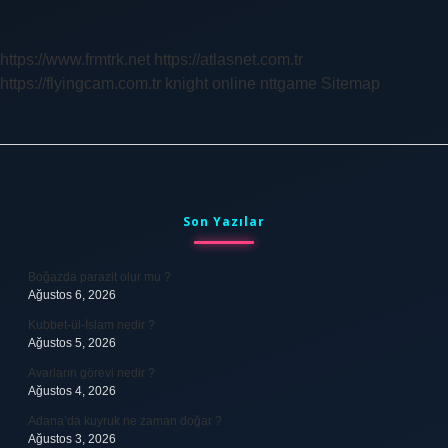
Kaç
Saatte
Bir
https://www.frmtrk.net
https://atlasnet.com.tr
Alınır
https://flyingcam.com.tr
knight online
nttgame
Sitemap
Sidebar
Son Yazılar
Boğazda parazit olur mu ?
Ağustos 6, 2026
Kubbet-ül-İslam nedir ?
Ağustos 5, 2026
Avarların görevi nedir ?
Ağustos 4, 2026
Adana’da kuyruk ne zaman doğar ?
Ağustos 3, 2026