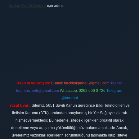
Baskın Alel Ne Demek
için
admin
ilbet
vdcasino firması
vdcasino
https://www.betexper.xyz/
betci gir
Reklam ve İletişim:
E-mail:
backlinkpaneli@gmail.com
Teams:
forumhizmeti@gmail.com
Whatsapp: 0262 606 0 726
Telegram:
@karabul
Yasal Uyarı:
Sitemiz, 5651 Sayılı Kanun gereğince Bilgi Teknolojileri ve
İletişim Kurumu (BTK) tarafından onaylanmış bir Yer Sağlayıcı olarak
hizmet vermektedir. Bu nedenle, sitedeki içerikleri proaktif olarak
denetleme veya araştırma yükümlülüğümüz bulunmamaktadır. Ancak,
üyelerimiz yazdıkları içeriklerin sorumluluğunu taşımakta olup, siteye