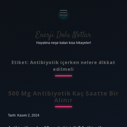
menüyü
aç
Anasayfa
Gizlilik Politikası
Enerji Dolu Notlar
Hayatına neşe katan kısa hikayeler!
Yasal Uyarı
Hakkımızda
Etiket:
Antibiyotik içerken nelere dikkat
edilmeli
500 Mg Antibiyotik Kaç Saatte Bir
Alınır
Tarih: Kasım 2, 2024