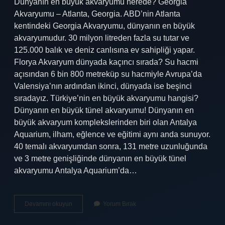
Dünyanın en büyük akvaryumu nerede? Georgia
Akvaryumu – Atlanta, Georgia. ABD’nin Atlanta
kentindeki Georgia Akvaryumu, dünyanın en büyük
akvaryumudur. 30 milyon litreden fazla su tutar ve
125.000 balık ve deniz canlısına ev sahipliği yapar.
Florya Akvaryum dünyada kaçıncı sırada? Su hacmi
açısından 6 bin 800 metreküp su hacmiyle Avrupa’da
Valensiya’nın ardından ikinci, dünyada ise beşinci
sıradayız. Türkiye’nin en büyük akvaryumu hangisi?
Dünyanın en büyük tünel akvaryumu! Dünyanın en
büyük akvaryum komplekslerinden biri olan Antalya
Aquarium, ilham, eğlence ve eğitimi aynı anda sunuyor.
40 temalı akvaryumdan sonra, 131 metre uzunluğunda
ve 3 metre genişliğinde dünyanın en büyük tünel
akvaryumu Antalya Aquarium’da…
Dünyanın
Devamını okuyun
Yorum Bırak
En
Büyük