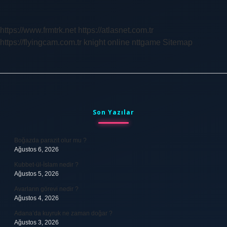
Akvaryumu
Hangi
Ülkededir
https://www.frmtrk.net
https://atlasnet.com.tr
https://flyingcam.com.tr
knight online
nttgame
Sitemap
Sidebar
Son Yazılar
Boğazda parazit olur mu ?
Ağustos 6, 2026
Kubbet-ül-İslam nedir ?
Ağustos 5, 2026
Avarların görevi nedir ?
Ağustos 4, 2026
Adana’da kuyruk ne zaman doğar ?
Ağustos 3, 2026