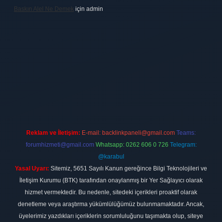
Baskın Alel Ne Demek
için
admin
https://www.betexper.xyz/
betci giriş
hiltonbet
Reklam ve İletişim:
E-mail:
backlinkpaneli@gmail.com
Teams:
forumhizmeti@gmail.com
Whatsapp: 0262 606 0 726
Telegram:
@karabul
Yasal Uyarı:
Sitemiz, 5651 Sayılı Kanun gereğince Bilgi Teknolojileri ve
İletişim Kurumu (BTK) tarafından onaylanmış bir Yer Sağlayıcı olarak
hizmet vermektedir. Bu nedenle, sitedeki içerikleri proaktif olarak
denetleme veya araştırma yükümlülüğümüz bulunmamaktadır. Ancak,
üyelerimiz yazdıkları içeriklerin sorumluluğunu taşımakta olup, siteye