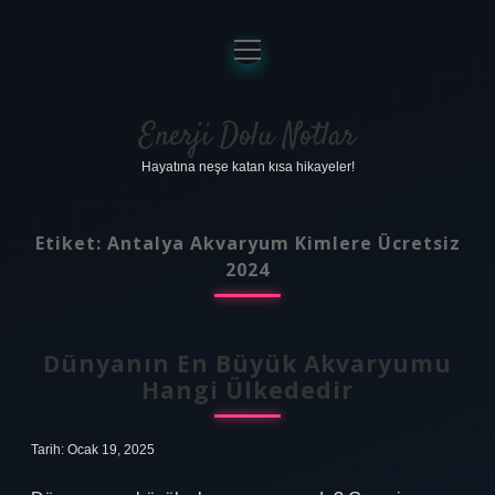
menüyü
aç
Anasayfa
Gizlilik Politikası
Enerji Dolu Notlar
Hayatına neşe katan kısa hikayeler!
Yasal Uyarı
Hakkımızda
Etiket:
Antalya Akvaryum Kimlere Ücretsiz
2024
Dünyanın En Büyük Akvaryumu
Hangi Ülkededir
Tarih: Ocak 19, 2025