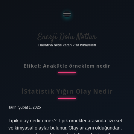
menüyü
aç
Anasayfa
Gizlilik Politikası
Enerji Dolu Notlar
Hayatına neşe katan kısa hikayeler!
Yasal Uyarı
Hakkımızda
Etiket:
Anakütle örneklem nedir
İStatistik Yığın Olay Nedir
Tarih: Şubat 1, 2025
Tipik olay nedir örnek? Tipik örnekler arasında fiziksel
ve kimyasal olaylar bulunur. Olaylar aynı olduğundan,