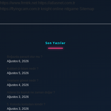
https://www.frmtrk.net
https://atlasnet.com.tr
https://flyingcam.com.tr
knight online
nttgame
Sitemap
Sidebar
Son Yazılar
Boğazda parazit olur mu ?
Ağustos 6, 2026
Kubbet-ül-İslam nedir ?
Ağustos 5, 2026
Avarların görevi nedir ?
Ağustos 4, 2026
Adana’da kuyruk ne zaman doğar ?
Ağustos 3, 2026
5. Kolordu komutanı kimdir ?
Ağustos 3, 2026