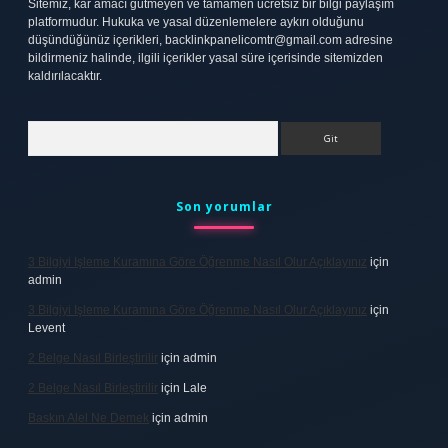
Sitemiz, kar amacı gütmeyen ve tamamen ücretsiz bir bilgi paylaşım
platformudur. Hukuka ve yasal düzenlemelere aykırı olduğunu
düşündüğünüz içerikleri,
backlinkpanelicomtr@gmail.com
adresine
bildirmeniz halinde, ilgili içerikler yasal süre içerisinde sitemizden
kaldırılacaktır.
Arama
Son yorumlar
3 Bilgiyi Işleme Kuramına Göre Öğrenme Nasıl Olur Açıklayınız
için
admin
3 Bilgiyi Işleme Kuramına Göre Öğrenme Nasıl Olur Açıklayınız
için
Levent
2 Belge Nasıl Birleştirilir
için
admin
2 Belge Nasıl Birleştirilir
için
Lale
Baskın Alel Ne Demek
için
admin