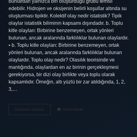
bunlardan yalnızca biri oluşturduğu grubu temsil
edebilir. Hidrojen ve oksijenin belirli koşullar altında su
oluşturması tipiktir. Kolektif olay nedir istatistik? Tipik
olaylar istatistik biliminin kapsamı dışındadır. b. Toplu
kitle olayları: Birbirine benzemeyen, ortak yönleri
bulunan, ancak aralarında farklılıklar bulunan olaylardır.
• b. Toplu kitle olayları: Birbirine benzemeyen, ortak
yönleri bulunan, ancak aralarında farklılıklar bulunan
olaylardır. Toplu olay nedir? Olasılık teorisinde ve
mantığında, olaylardan en az birinin gerçekleşmesi
gerekiyorsa, bir dizi olay birlikte veya toplu olarak
kapsamlıdır. Örneğin, altı yüzlü bir zar atıldığında, 1, 2,
3,…
İStatistik
Devamını okuyun
Yorum Bırak
Yığın
Olay
Nedir