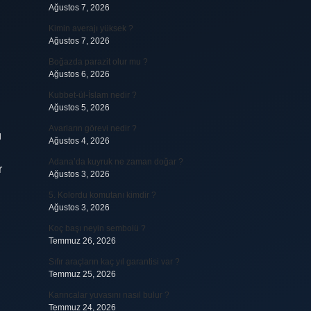
Ağustos 7, 2026
Kimin averajı yüksek ?
Ağustos 7, 2026
Boğazda parazit olur mu ?
Ağustos 6, 2026
Kubbet-ül-İslam nedir ?
Ağustos 5, 2026
Avarların görevi nedir ?
ı
Ağustos 4, 2026
Adana’da kuyruk ne zaman doğar ?
r
Ağustos 3, 2026
5. Kolordu komutanı kimdir ?
Ağustos 3, 2026
Koç başı neyin sembolü ?
Temmuz 26, 2026
Sıfır araçların kaç yıl garantisi var ?
Temmuz 25, 2026
Karıncalar yuvasını nasıl bulur ?
Temmuz 24, 2026