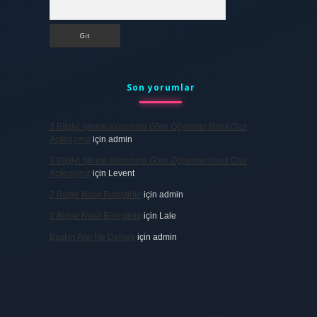
Arama
Son yorumlar
3 Bilgiyi Işleme Kuramına Göre Öğrenme Nasıl Olur
Açıklayınız
için
admin
3 Bilgiyi Işleme Kuramına Göre Öğrenme Nasıl Olur
Açıklayınız
için
Levent
2 Belge Nasıl Birleştirilir
için
admin
2 Belge Nasıl Birleştirilir
için
Lale
Baskın Alel Ne Demek
için
admin