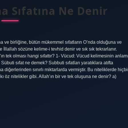
a Sıfatına Ne Denir
ına ve birliğine, bütün mükemmel sıfatların O’nda olduğuna ve
İllallah sözüne kelime-i tevhid denir ve sık sık tekrarlanır.
ın tek olması hangi sıfattır? 1- Vücud: Vücud kelimesinin anlam
. Sübuti sıfat ne demek? Subbuti sıfatları yaratıklara atıfta
ına diğerlerinden sınırlı miktarlarda vermiştir. Bu niteliklerde hiçbi
ı öz nitelikler gibi. Allah’ın bir ve tek oluşuna ne denir? a)