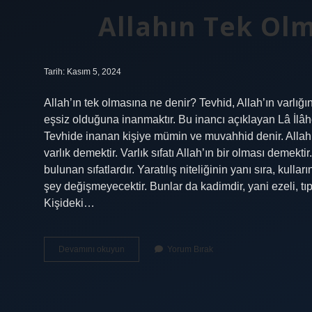
Allahın Tek Olm
Tarih: Kasım 5, 2024
Allah’ın tek olmasına ne denir? Tevhid, Allah’ın varlığ
eşsiz olduğuna inanmaktır. Bu inancı açıklayan Lâ İlâhe 
Tevhide inanan kişiye mümin ve muvahhid denir. Allah’
varlık demektir. Varlık sıfatı Allah’ın bir olması demektir
bulunan sıfatlardır. Yaratılış niteliğinin yanı sıra, kullar
şey değişmeyecektir. Bunlar da kadimdir, yani ezeli, tıpk
Kişideki…
Allahın
Devamını okuyun
Yorum Bırak
Tek
Olma
Sıfatına
Ne
Denir