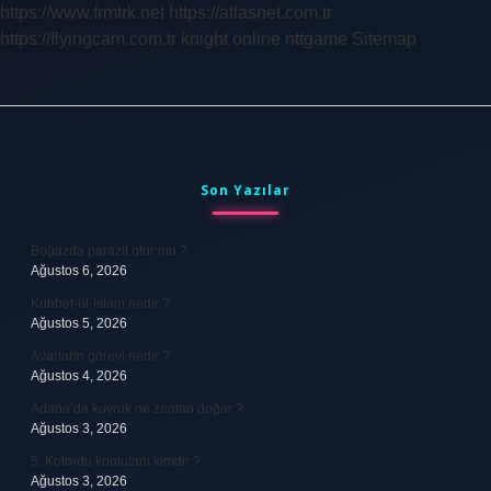
https://www.frmtrk.net
https://atlasnet.com.tr
https://flyingcam.com.tr
knight online
nttgame
Sitemap
Sidebar
Son Yazılar
Boğazda parazit olur mu ?
Ağustos 6, 2026
Kubbet-ül-İslam nedir ?
Ağustos 5, 2026
Avarların görevi nedir ?
Ağustos 4, 2026
Adana’da kuyruk ne zaman doğar ?
Ağustos 3, 2026
5. Kolordu komutanı kimdir ?
Ağustos 3, 2026