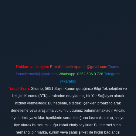
.xyz/
betci giriş
hiltonbet
Reklam ve İletişim:
E-mail:
backlinkpaneli@gmail.com
Teams:
forumhizmeti@gmail.com
Whatsapp: 0262 606 0 726
Telegram:
@karabul
Yasal Uyarı:
Sitemiz, 5651 Sayılı Kanun gereğince Bilgi Teknolojileri ve
İletişim Kurumu (BTK) tarafından onaylanmış bir Yer Sağlayıcı olarak
hizmet vermektedir. Bu nedenle, sitedeki içerikleri proaktif olarak
denetleme veya araştırma yükümlülüğümüz bulunmamaktadır. Ancak,
üyelerimiz yazdıkları içeriklerin sorumluluğunu taşımakta olup, siteye
üye olarak bu sorumluluğu kabul etmiş sayılırlar. Bu internet sitesi,
herhangi bir marka, kurum veya şahıs şirketi ile hiçbir bağlantısı