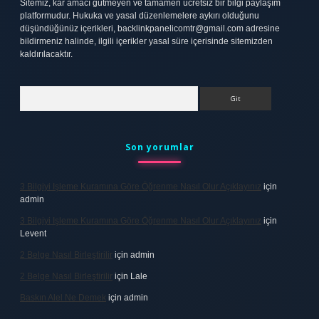
Sitemiz, kar amacı gütmeyen ve tamamen ücretsiz bir bilgi paylaşım
platformudur. Hukuka ve yasal düzenlemelere aykırı olduğunu
düşündüğünüz içerikleri,
backlinkpanelicomtr@gmail.com
adresine
bildirmeniz halinde, ilgili içerikler yasal süre içerisinde sitemizden
kaldırılacaktır.
Arama
Son yorumlar
3 Bilgiyi Işleme Kuramına Göre Öğrenme Nasıl Olur Açıklayınız
için
admin
3 Bilgiyi Işleme Kuramına Göre Öğrenme Nasıl Olur Açıklayınız
için
Levent
2 Belge Nasıl Birleştirilir
için
admin
2 Belge Nasıl Birleştirilir
için
Lale
Baskın Alel Ne Demek
için
admin