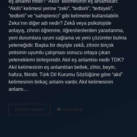
eş anlamlı mıdır? “Akıllı” kelimesinin eş anlamlıları:
“Akıllı” kelimesi yerine “zeki”, “tedbirli”, “terbiyeli”,
“tedbirli” ve “sahiplenici” gibi kelimeler kullanılabilir.
Zeka’nın diğer adı nedir? Zekâ veya psikolojide
anlayış, zihnin öğrenme, öğrenilenlerden yararlanma,
yeni durumlara uyum sağlama ve yeni çözümler bulma
yeteneğidir. Başka bir deyişle zekâ, zihnin birçok
yetisinin uyumlu çalışması sonucu ortaya çıkan
yeteneklerin birleşimidir. Akıl eş anlamlısı nedir TDK?
Akıl kelimesinin eş anlamlıları bellek, zihin, beyin,
hafıza, fikirdir. Türk Dil Kurumu Sözlüğüne göre “akıl”
kelimesinin birkaç anlamı vardır. Akıl kelimesinin
anlamı…
Akıl
Devamını okuyun
Yorum Bırak
Zeka
Eş
Anlamlı
Mı