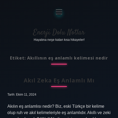
menüyü
aç
Anasayfa
Gizlilik Politikası
Enerji Dolu Notlar
Hayatına neşe katan kısa hikayeler!
Yasal Uyarı
Hakkımızda
Etiket:
Akıllının eş anlamlı kelimesi nedir
Akıl Zeka Eş Anlamlı Mı
Tarih: Ekim 11, 2024
Akılın eş anlamlısı nedir? Biz, eski Türkçe bir kelime
olup ruh ve akıl kelimeleriyle eş anlamlıdır. Akıllı ve zeki