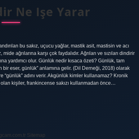
ir Ne Işe Yarar
andırılan bu sakız, uçucu yağlar, mastik asit, mastisin ve acı
ide ağrılarına karşı çok faydalıdır. Ağrıları ve sızıları dindirir
na yardımcı olur. Günlük nedir kısaca özeti? Günlük, tam
n bir eser, günlük” anlamına gelir. (Dil Derneği, 2018) olarak
türe “günlük” adını verir. Akgünlük kimler kullanamaz? Kronik
rı olan kişiler, frankincense sakızı kullanmadan önce…
ingcam.com.tr
Sitemap