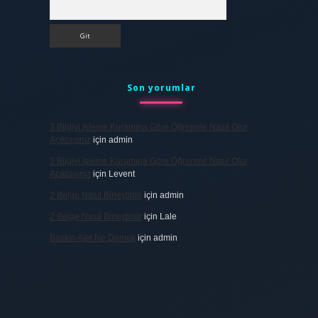
Arama
Son yorumlar
3 Bilgiyi Işleme Kuramına Göre Öğrenme Nasıl Olur
Açıklayınız
için
admin
3 Bilgiyi Işleme Kuramına Göre Öğrenme Nasıl Olur
Açıklayınız
için
Levent
2 Belge Nasıl Birleştirilir
için
admin
2 Belge Nasıl Birleştirilir
için
Lale
Baskın Alel Ne Demek
için
admin