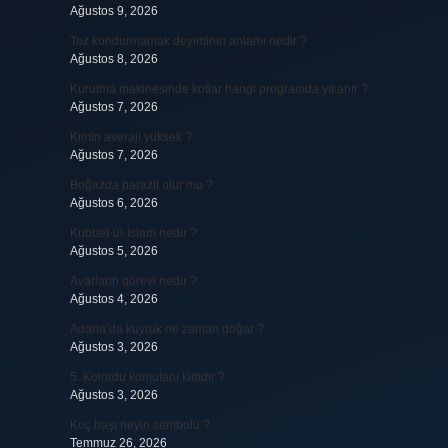
Ağustos 9, 2026
Toz kondurmamak deyiminin anlamı nedir ?
Ağustos 8, 2026
Kurutma makinesinde kotlar hangi programda yıkanır ?
Ağustos 7, 2026
Kimin averajı yüksek ?
Ağustos 7, 2026
Boğazda parazit olur mu ?
Ağustos 6, 2026
Kubbet-ül-İslam nedir ?
Ağustos 5, 2026
Avarların görevi nedir ?
Ağustos 4, 2026
Adana’da kuyruk ne zaman doğar ?
Ağustos 3, 2026
5. Kolordu komutanı kimdir ?
Ağustos 3, 2026
Koç başı neyin sembolü ?
Temmuz 26, 2026