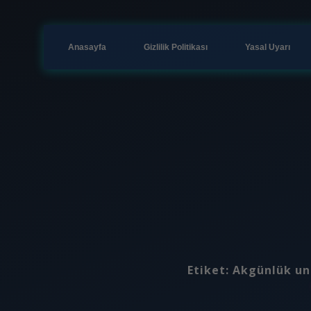
Anasayfa
Gizlilik Politikası
Yasal Uyarı
Etiket:
Akgünlük unu