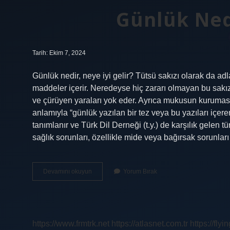
Günlük Ned
Tarih: Ekim 7, 2024
Günlük nedir, neye iyi gelir? Tütsü sakızı olarak da adl
maddeler içerir. Neredeyse hiç zararı olmayan bu sakız, m
ve çürüyen yaraları yok eder. Ayrıca mukusun kuruması
anlamıyla “günlük yazılan bir tez veya bu yazıları içere
tanımlanır ve Türk Dil Derneği (t.y.) de karşılık gelen 
sağlık sorunları, özellikle mide veya bağırsak sorunla
Günlük
Devamını okuyun
Yorum Bırak
Nedir
Ne
Işe
Yarar
https://www.frmtrk.net
https://atlasnet.com.tr
https://fly